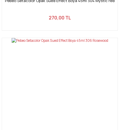
Pebeo Setacolor Opak Sued Effect Boya 45ml 304 Mystic red
270,00 TL