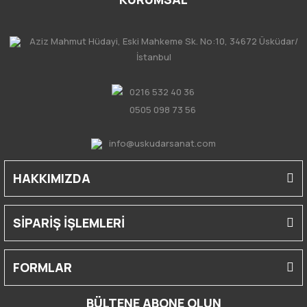
Aziz Mahmut Hüdayi, Eski Mahkeme Sk. No:10, 34672 Üsküdar/
İstanbul
0216 532 40 36
0505 098 73 56
info@uskudarsanat.com
HAKKIMIZDA
SİPARİŞ İŞLEMLERİ
FORMLAR
BÜLTENE ABONE OLUN