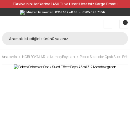
Türkiye’nin Her Yerine 1450 TL ve Üzeri Ücretsiz Kargo Fırsatı!
Müşteri Hizmetleri
0216 532 40 36
-
0505 098 73 56
Anasayfa
HOBİ BOYALAR
Kumaş Boyaları
Pebeo Setacolor Opak Sued Effe