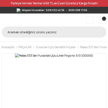
Türkiye’nin Her Yerine 1450 TL ve Üzeri Ücretsiz Kargo Fırsatı!
Müşteri Hizmetleri
0216 532 40 36
-
0505 098 73 56
Anasayfa
FIRÇALAR
Yuvarlak Uçlu Sentetik Fırçalar
Pebeo 333 Seri Yuvarl