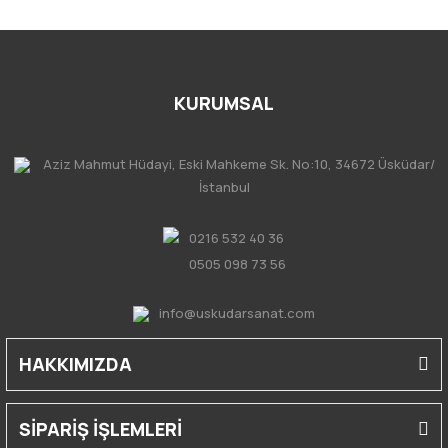
KURUMSAL
Aziz Mahmut Hüdayi, Eski Mahkeme Sk. No:10, 34672 Üsküdar/
İstanbul
0216 532 40 36
0505 098 73 56
info@uskudarsanat.com
HAKKIMIZDA
SİPARİŞ İŞLEMLERİ