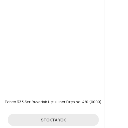
Pebeo 333 Seri Yuvarlak Uçlu Liner Fırça no: 4/0 (0000)
87,00 TL
STOKTA YOK