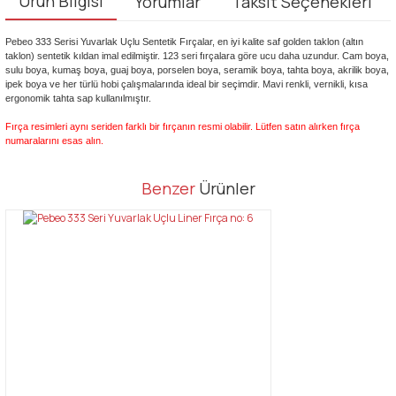
Ürün Bilgisi
Yorumlar
Taksit Seçenekleri
Pebeo 333 Serisi Yuvarlak Uçlu Sentetik Fırçalar, en iyi kalite saf golden taklon (altın
taklon) sentetik kıldan imal edilmiştir. 123 seri fırçalara göre ucu daha uzundur. Cam boya,
sulu boya, kumaş boya, guaj boya, porselen boya, seramik boya, tahta boya, akrilik boya,
ipek boya ve her türlü hobi çalışmalarında ideal bir seçimdir. Mavi renkli, vernikli, kısa
ergonomik tahta sap kullanılmıştır.
Fırça resimleri aynı seriden farklı bir fırçanın resmi olabilir. Lütfen satın alırken fırça
numaralarını esas alın.
Bu ürünün fiyat bilgisi, resim, ürün açıklamalarında ve diğer
Benzer
Ürünler
konularda yetersiz gördüğünüz noktaları öneri formunu kullanarak
Bu ürüne ilk yorumu siz yapın!
tarafımıza iletebilirsiniz.
Görüş ve önerileriniz için teşekkür ederiz.
Yorum Yaz
Ürün resmi kalitesiz, bozuk veya görüntülenemiyor.
Ürün açıklamasında eksik bilgiler bulunuyor.
Ürün bilgilerinde hatalar bulunuyor.
Ürün fiyatı diğer sitelerden daha pahalı.
Bu ürüne benzer farklı alternatifler olmalı.