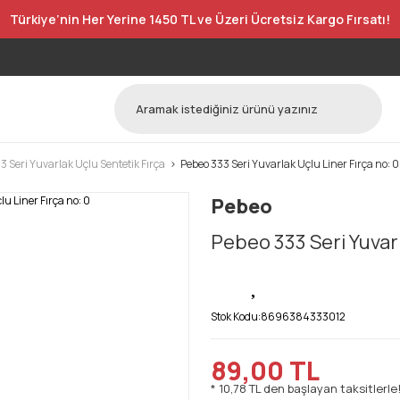
Türkiye’nin Her Yerine 1450 TL ve Üzeri Ücretsiz Kargo Fırsatı!
3 Seri Yuvarlak Uçlu Sentetik Fırça
Pebeo 333 Seri Yuvarlak Uçlu Liner Fırça no: 0
Pebeo
Pebeo 333 Seri Yuvarl
Stok Kodu:
8696384333012
89,00 TL
* 10,78 TL den başlayan taksitlerle!