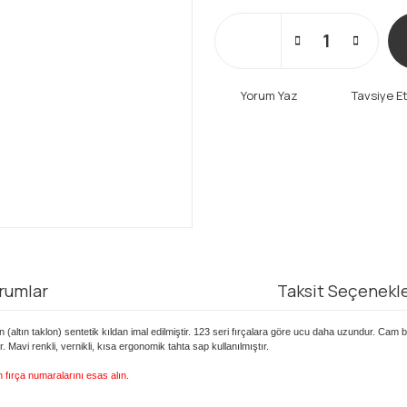
Yorum Yaz
Tavsiye E
rumlar
Taksit Seçenekle
lon (altın taklon) sentetik kıldan imal edilmiştir. 123 seri fırçalara göre ucu daha uzundur. 
. Mavi renkli, vernikli, kısa ergonomik tahta sap kullanılmıştır.
en fırça numaralarını esas alın.