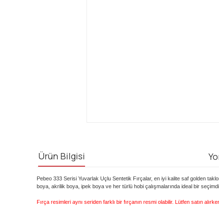
Ürün Bilgisi
Yo
Pebeo 333 Serisi Yuvarlak Uçlu Sentetik Fırçalar, en iyi kalite saf golden tak
boya, akrilik boya, ipek boya ve her türlü hobi çalışmalarında ideal bir seçimdir
Fırça resimleri aynı seriden farklı bir fırçanın resmi olabilir. Lütfen satın alırk