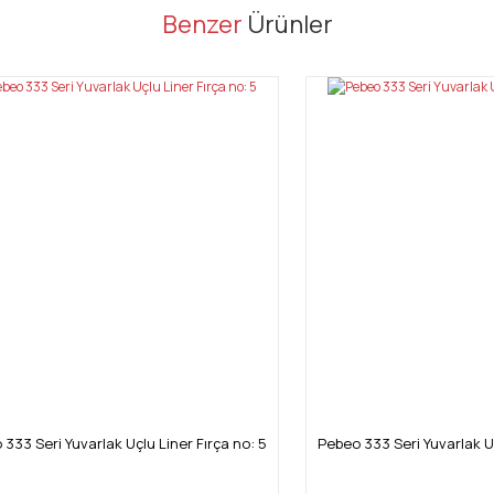
er konularda yetersiz gördüğünüz noktaları öneri formunu kullanarak tarafı
Benzer
Ürünler
Bu ürüne ilk yorumu siz yapın!
Yorum Yaz
Gönder
333 Seri Yuvarlak Uçlu Liner Fırça no: 5
Pebeo 333 Seri Yuvarlak Uç