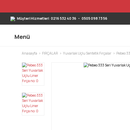
Müşteri Hizmetleri
0216 532 40 36
-
0505 098 73 56
Menü
Anasayfa
FIRÇALAR
Yuvarlak Uçlu Sentetik Fırçalar
Pebeo 33