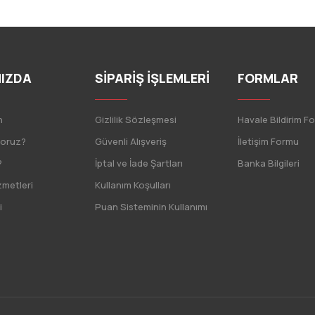
IZDA
SİPARİŞ İŞLEMLERİ
FORMLAR
n
Gizlilik Sözleşmesi
Havale Bildirim F
yoruz?
Güvenli Alışveriş
İletişim Formu
?
İptal ve İade Şartları
Banka Bilgileri
zmetleri
Kullanım Koşulları
i
Puan Sisteminin Kullanımı