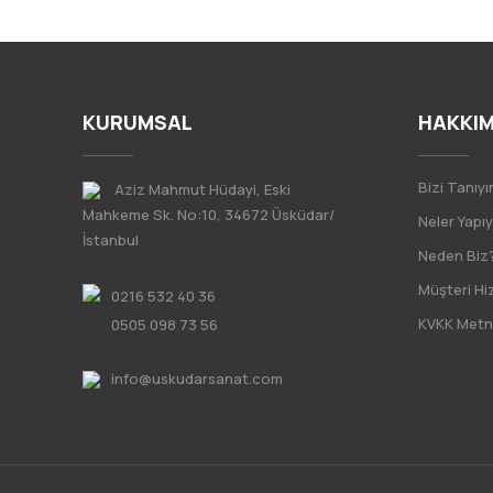
KURUMSAL
HAKKIM
Bizi Tanıyı
Aziz Mahmut Hüdayi, Eski
Mahkeme Sk. No:10, 34672 Üsküdar/
Neler Yapı
İstanbul
Neden Biz
Müşteri Hi
0216 532 40 36
KVKK Metn
0505 098 73 56
info@uskudarsanat.com