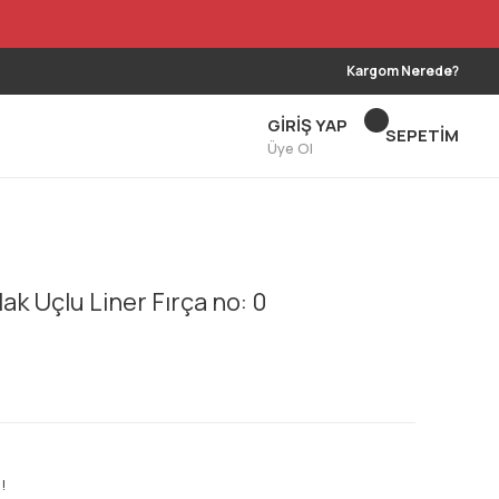
Kargom Nerede?
GİRİŞ YAP
SEPETİM
Üye Ol
ak Uçlu Liner Fırça no: 0
!