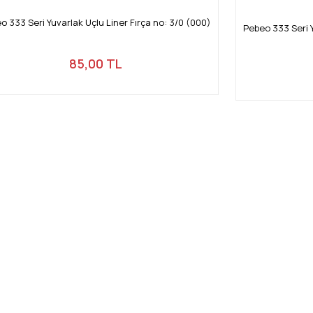
o 333 Seri Yuvarlak Uçlu Liner Fırça no: 3/0 (000)
Pebeo 333 Seri Y
85,00 TL