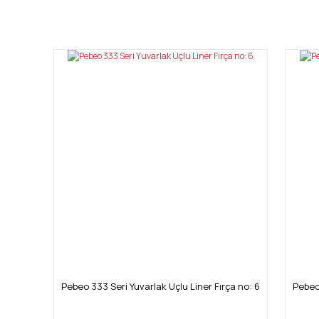
Bu ürünün fiyat bilgisi, resim, ürün açıklamalarında ve diğ
Görüş ve önerileriniz için teşekkür ederiz.
Ürün resmi kalitesiz, bozuk veya görüntülenemiyor.
Ürün açıklamasında eksik bilgiler bulunuyor.
Ürün bilgilerinde hatalar bulunuyor.
Ürün fiyatı diğer sitelerden daha pahalı.
Bu ürüne benzer farklı alternatifler olmalı.
Pebeo 333 Seri Yuvarlak Uçlu Liner Fırça no: 6
Pebeo 