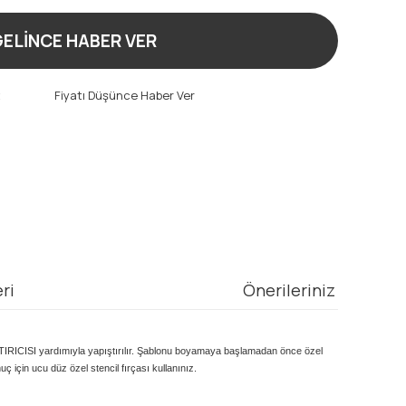
ELİNCE HABER VER
t
Fiyatı Düşünce Haber Ver
ri
Önerileriniz
TIRICISI yardımıyla yapıştırılır. Şablonu boyamaya başlamadan önce özel
ç için ucu düz özel stencil fırçası kullanınız.