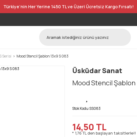
Türkiye’nin Her Yerine 1450 TL ve Üzeri Ücretsiz Kargo Fırsatı!
 Serisi
Mood Stencil Şablon 13x9 S 083
Üsküdar Sanat
Mood Stencil Şablon 
Stok Kodu:
SS083
14,50 TL
* 1,76 TL den başlayan taksitlerle!!