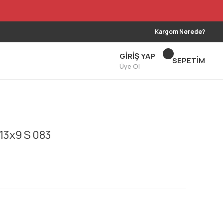
Kargom Nerede?
GİRİŞ YAP
SEPETİM
Üye Ol
13x9 S 083