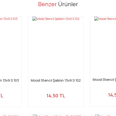
er konularda yetersiz gördüğünüz noktaları öneri formunu kullanarak tarafı
Benzer
Ürünler
Bu ürüne ilk yorumu siz yapın!
Yorum Yaz
Mood Stencil Ş
n 13x9 S 103
Mood Stencil Şablon 13x9 S 102
Gönder
14,
TL
14,50 TL