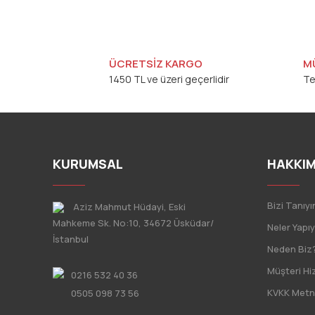
ÜCRETSİZ KARGO
M
1450 TL ve üzeri geçerlidir
Te
KURUMSAL
HAKKIM
Bizi Tanıyı
Aziz Mahmut Hüdayi, Eski
Mahkeme Sk. No:10, 34672 Üsküdar/
Neler Yapı
İstanbul
Neden Biz
Müşteri Hi
0216 532 40 36
KVKK Metn
0505 098 73 56