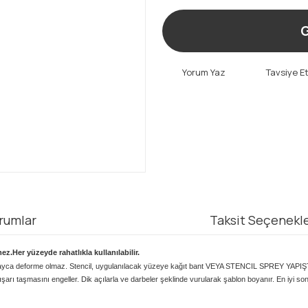
G
Yorum Yaz
Tavsiye E
rumlar
Taksit Seçenekle
z.Her yüzeyde rahatlıkla kullanılabilir.
 Kolayca deforme olmaz. Stencil, uygulanılacak yüzeye kağıt bant VEYA STENCIL SPREY YAPIŞ
şarı taşmasını engeller. Dik açılarla ve darbeler şeklinde vurularak şablon boyanır. En iyi sonu