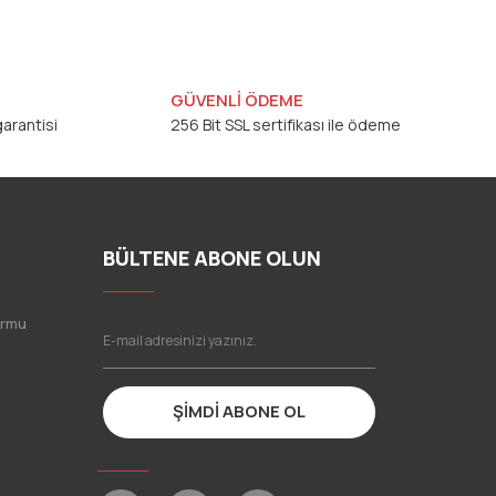
GÜVENLİ ÖDEME
arantisi
256 Bit SSL sertifikası ile ödeme
BÜLTENE ABONE OLUN
ormu
ŞİMDİ ABONE OL