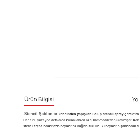
Ürün Bilgisi
Yo
Stencil Şablonlar
kendinden yapışkanlı olup stencil sprey gerektirme
Her türlü yüzeyde defalarca kullanılabilen özel hammaddeden üretilmiştir.
stencil fırçasındaki fazla boyalar bir kağıda sürülür. Bu boyaların şablondan dı