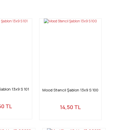
mıza iletebilirsiniz.
ablon 13x9 S 101
Mood Stencil Şablon 13x9 S 100
50 TL
14,50 TL