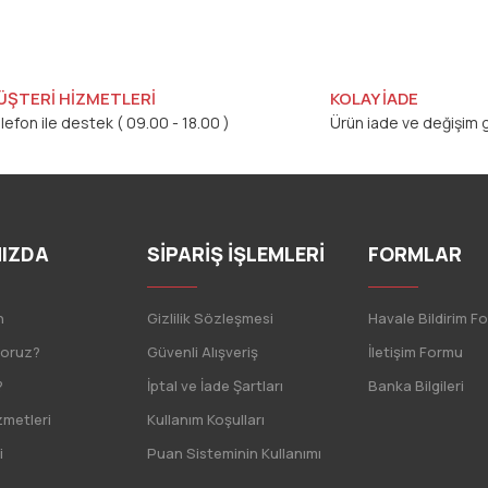
ÜŞTERİ HİZMETLERİ
KOLAY İADE
lefon ile destek ( 09.00 - 18.00 )
Ürün iade ve değişim g
IZDA
SİPARİŞ İŞLEMLERİ
FORMLAR
n
Gizlilik Sözleşmesi
Havale Bildirim F
yoruz?
Güvenli Alışveriş
İletişim Formu
?
İptal ve İade Şartları
Banka Bilgileri
zmetleri
Kullanım Koşulları
i
Puan Sisteminin Kullanımı