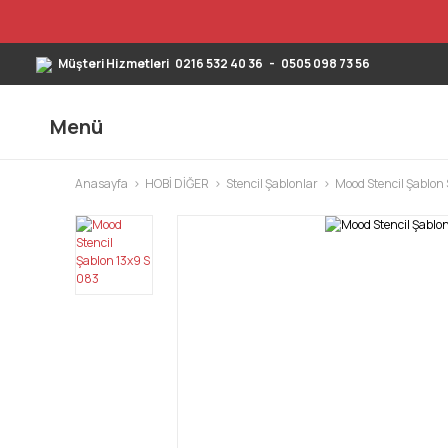
Müşteri Hizmetleri
0216 532 40 36
-
0505 098 73 56
Menü
Anasayfa
HOBİ DİĞER
Stencil Şablonlar
Mood Stencil Şablon S