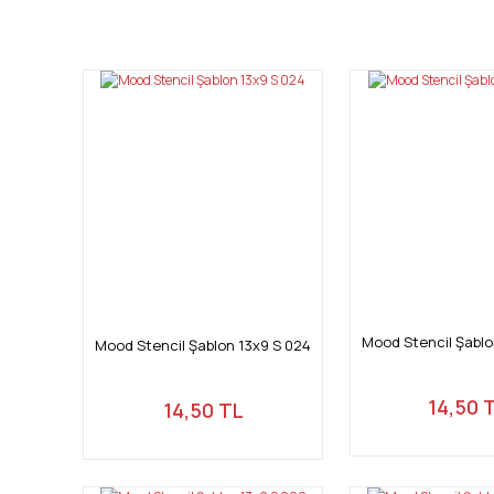
Bu ürünün fiyat bilgisi, resim, ürün açıklamalarında ve diğ
Görüş ve önerileriniz için teşekkür ederiz.
Ürün resmi kalitesiz, bozuk veya görüntülenemiyor.
Ürün açıklamasında eksik bilgiler bulunuyor.
Ürün bilgilerinde hatalar bulunuyor.
Ürün fiyatı diğer sitelerden daha pahalı.
Bu ürüne benzer farklı alternatifler olmalı.
Mood Stencil Şablo
Mood Stencil Şablon 13x9 S 024
14,50 
14,50 TL