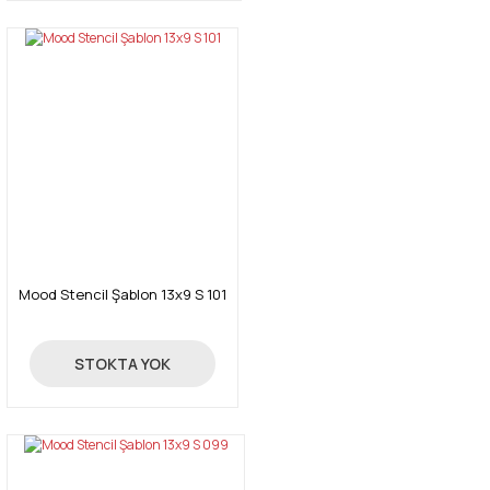
Mood Stencil Şablon 13x9 S 101
14,50 TL
STOKTA YOK