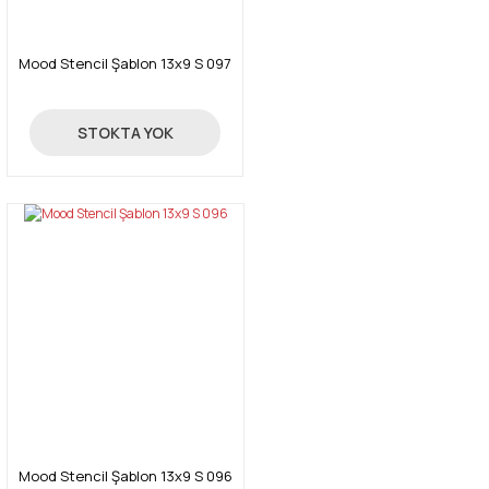
Mood Stencil Şablon 13x9 S 097
3,04 TL
STOKTA YOK
Mood Stencil Şablon 13x9 S 096