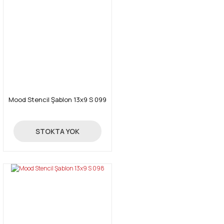
Mood Stencil Şablon 13x9 S 099
14,50 TL
STOKTA YOK