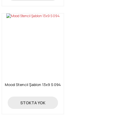
Mood Stencil Şablon 13x9 S 094
3,04 TL
STOKTA YOK