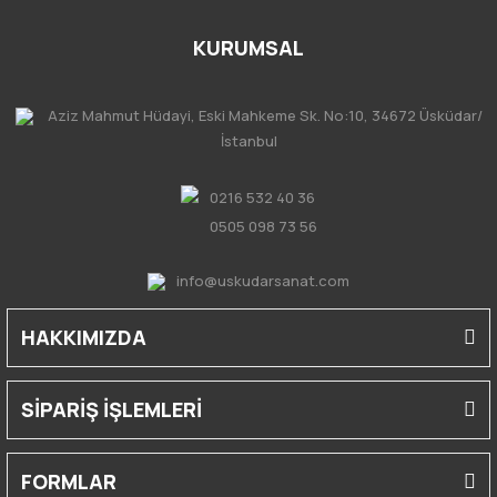
KURUMSAL
Aziz Mahmut Hüdayi, Eski Mahkeme Sk. No:10, 34672 Üsküdar/
İstanbul
0216 532 40 36
0505 098 73 56
info@uskudarsanat.com
HAKKIMIZDA
SİPARİŞ İŞLEMLERİ
FORMLAR