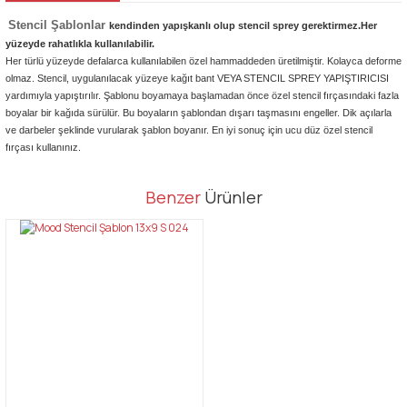
Stencil Şablonlar
kendinden yapışkanlı olup stencil sprey gerektirmez.Her
yüzeyde rahatlıkla kullanılabilir.
Her türlü yüzeyde defalarca kullanılabilen özel hammaddeden üretilmiştir. Kolayca deforme
olmaz. Stencil, uygulanılacak yüzeye kağıt bant VEYA STENCIL SPREY YAPIŞTIRICISI
yardımıyla yapıştırılır. Şablonu boyamaya başlamadan önce özel stencil fırçasındaki fazla
boyalar bir kağıda sürülür. Bu boyaların şablondan dışarı taşmasını engeller. Dik açılarla
ve darbeler şeklinde vurularak şablon boyanır. En iyi sonuç için ucu düz özel stencil
fırçası kullanınız.
Bu ürünün fiyat bilgisi, resim, ürün açıklamalarında ve diğer
Benzer
Ürünler
konularda yetersiz gördüğünüz noktaları öneri formunu kullanarak
Bu ürüne ilk yorumu siz yapın!
tarafımıza iletebilirsiniz.
Görüş ve önerileriniz için teşekkür ederiz.
Yorum Yaz
Ürün resmi kalitesiz, bozuk veya görüntülenemiyor.
Ürün açıklamasında eksik bilgiler bulunuyor.
Ürün bilgilerinde hatalar bulunuyor.
Ürün fiyatı diğer sitelerden daha pahalı.
Bu ürüne benzer farklı alternatifler olmalı.