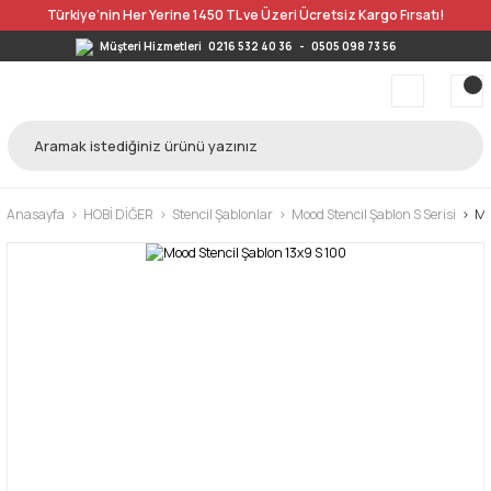
Türkiye’nin Her Yerine 1450 TL ve Üzeri Ücretsiz Kargo Fırsatı!
Müşteri Hizmetleri
0216 532 40 36
-
0505 098 73 56
Anasayfa
HOBİ DİĞER
Stencil Şablonlar
Mood Stencil Şablon S Serisi
Mo