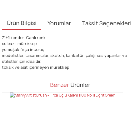
Ürün Bilgisi
Yorumlar
Taksit Seçenekleri
71+1blender Canlı renk
su bazlı mürekkep
yumuşak fırça ince uç
modelistler, tasarımcılar, sketch, karikatür çalışması yapanlar ve
stilistler için idealdir.
toksik ve asit içermeyen mürekkep
Bu ürünün fiyat bilgisi, resim, ürün açıklamalarında ve diğer
Benzer
Ürünler
konularda yetersiz gördüğünüz noktaları öneri formunu kullanarak
Bu ürüne ilk yorumu siz yapın!
tarafımıza iletebilirsiniz.
Görüş ve önerileriniz için teşekkür ederiz.
Yorum Yaz
Ürün resmi kalitesiz, bozuk veya görüntülenemiyor.
Ürün açıklamasında eksik bilgiler bulunuyor.
Ürün bilgilerinde hatalar bulunuyor.