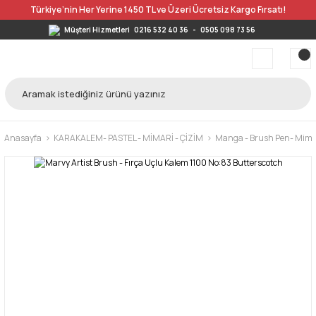
Türkiye’nin Her Yerine 1450 TL ve Üzeri Ücretsiz Kargo Fırsatı!
Müşteri Hizmetleri
0216 532 40 36
-
0505 098 73 56
Anasayfa
KARAKALEM- PASTEL - MİMARİ - ÇİZİM
Manga - Brush Pen- Mimar