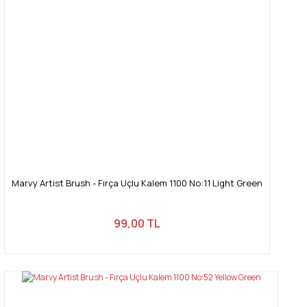
Ürün fiyatı diğer sitelerden daha pahalı.
Bu ürüne benzer farklı alternatifler olmalı.
Gönder
Marvy Artist Brush - Fırça Uçlu Kalem 1100 No:11 Light Green
99,00 TL