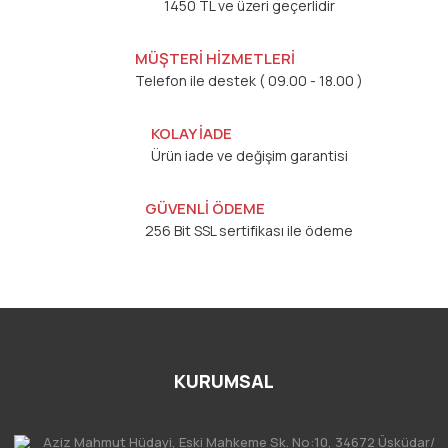
1450 TL ve üzeri geçerlidir
MÜŞTERİ HİZMETLERİ
Telefon ile destek ( 09.00 - 18.00 )
KOLAY İADE
Ürün iade ve değişim garantisi
GÜVENLİ ÖDEME
256 Bit SSL sertifikası ile ödeme
KURUMSAL
Aziz Mahmut Hüdayi, Eski Mahkeme Sk. No:10, 34672 Üsküdar/