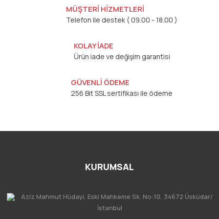
MÜŞTERİ HİZMETLERİ
Telefon ile destek ( 09.00 - 18.00 )
KOLAY İADE
Ürün iade ve değişim garantisi
GÜVENLİ ÖDEME
256 Bit SSL sertifikası ile ödeme
KURUMSAL
Aziz Mahmut Hüdayi, Eski Mahkeme Sk. No:10, 34672 Üsküdar/
İstanbul