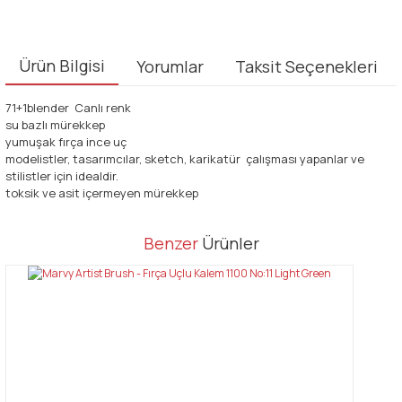
Ürün Bilgisi
Yorumlar
Taksit Seçenekleri
71+1blender Canlı renk
su bazlı mürekkep
yumuşak fırça ince uç
modelistler, tasarımcılar, sketch, karikatür çalışması yapanlar ve
stilistler için idealdir.
toksik ve asit içermeyen mürekkep
Bu ürünün fiyat bilgisi, resim, ürün açıklamalarında ve diğer
Benzer
Ürünler
konularda yetersiz gördüğünüz noktaları öneri formunu kullanarak
Bu ürüne ilk yorumu siz yapın!
tarafımıza iletebilirsiniz.
Görüş ve önerileriniz için teşekkür ederiz.
Yorum Yaz
Ürün resmi kalitesiz, bozuk veya görüntülenemiyor.
Ürün açıklamasında eksik bilgiler bulunuyor.
Ürün bilgilerinde hatalar bulunuyor.