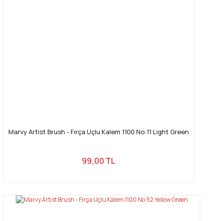
Ürün fiyatı diğer sitelerden daha pahalı.
Bu ürüne benzer farklı alternatifler olmalı.
Gönder
Marvy Artist Brush - Fırça Uçlu Kalem 1100 No:11 Light Green
99,00 TL