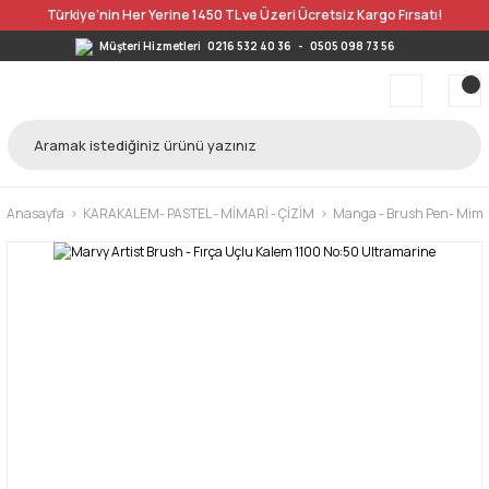
Türkiye’nin Her Yerine 1450 TL ve Üzeri Ücretsiz Kargo Fırsatı!
Müşteri Hizmetleri
0216 532 40 36
-
0505 098 73 56
Anasayfa
KARAKALEM- PASTEL - MİMARİ - ÇİZİM
Manga - Brush Pen- Mimar