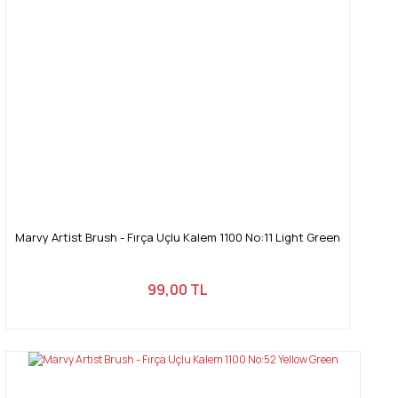
Ürün fiyatı diğer sitelerden daha pahalı.
Bu ürüne benzer farklı alternatifler olmalı.
Gönder
Marvy Artist Brush - Fırça Uçlu Kalem 1100 No:11 Light Green
99,00 TL