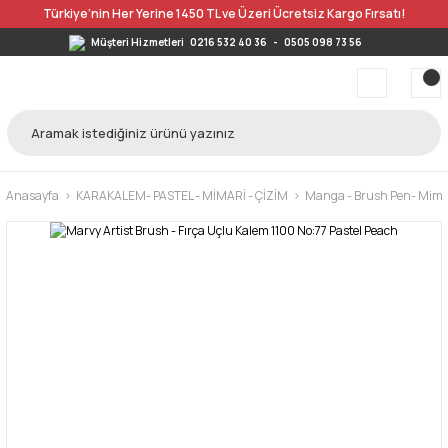
Türkiye’nin Her Yerine 1450 TL ve Üzeri Ücretsiz Kargo Fırsatı!
Müşteri Hizmetleri
0216 532 40 36
-
0505 098 73 56
Anasayfa
KARAKALEM- PASTEL - MİMARİ - ÇİZİM
Manga - Brush Pen- Mimar