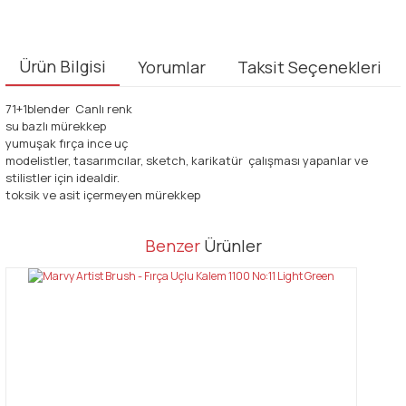
Ürün Bilgisi
Yorumlar
Taksit Seçenekleri
71+1blender Canlı renk
su bazlı mürekkep
yumuşak fırça ince uç
modelistler, tasarımcılar, sketch, karikatür çalışması yapanlar ve
stilistler için idealdir.
toksik ve asit içermeyen mürekkep
Bu ürünün fiyat bilgisi, resim, ürün açıklamalarında ve diğer
Benzer
Ürünler
konularda yetersiz gördüğünüz noktaları öneri formunu kullanarak
Bu ürüne ilk yorumu siz yapın!
tarafımıza iletebilirsiniz.
Görüş ve önerileriniz için teşekkür ederiz.
Yorum Yaz
Ürün resmi kalitesiz, bozuk veya görüntülenemiyor.
Ürün açıklamasında eksik bilgiler bulunuyor.
Ürün bilgilerinde hatalar bulunuyor.