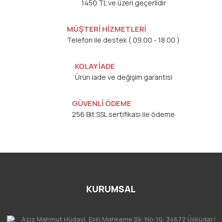
1450 TL ve üzeri geçerlidir
MÜŞTERİ HİZMETLERİ
Telefon ile destek ( 09.00 - 18.00 )
KOLAY İADE
Ürün iade ve değişim garantisi
GÜVENLİ ÖDEME
256 Bit SSL sertifikası ile ödeme
KURUMSAL
Aziz Mahmut Hüdayi, Eski Mahkeme Sk. No:10, 34672 Üsküdar/