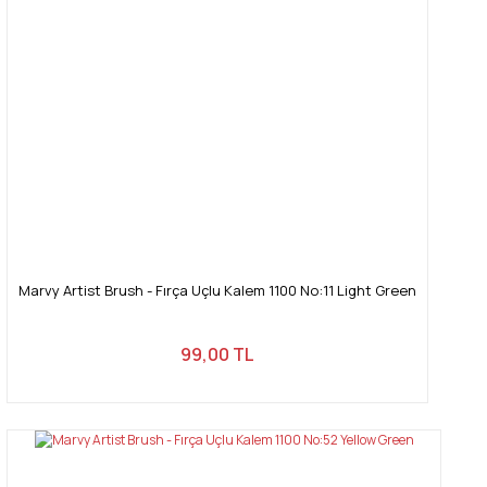
Ürün fiyatı diğer sitelerden daha pahalı.
Bu ürüne benzer farklı alternatifler olmalı.
Gönder
Marvy Artist Brush - Fırça Uçlu Kalem 1100 No:11 Light Green
99,00 TL