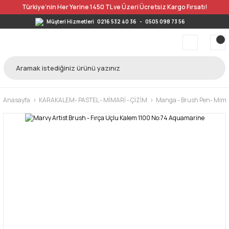
Türkiye’nin Her Yerine 1450 TL ve Üzeri Ücretsiz Kargo Fırsatı!
Müşteri Hizmetleri
0216 532 40 36
-
0505 098 73 56
Anasayfa
KARAKALEM- PASTEL - MİMARİ - ÇİZİM
Manga - Brush Pen- Mimar