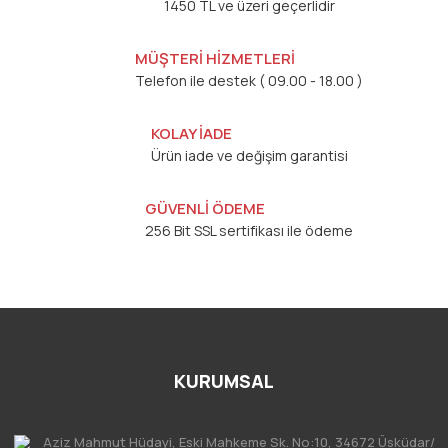
1450 TL ve üzeri geçerlidir
MÜŞTERİ HİZMETLERİ
Telefon ile destek ( 09.00 - 18.00 )
KOLAY İADE
Ürün iade ve değişim garantisi
GÜVENLİ ÖDEME
256 Bit SSL sertifikası ile ödeme
KURUMSAL
Aziz Mahmut Hüdayi, Eski Mahkeme Sk. No:10, 34672 Üsküdar/