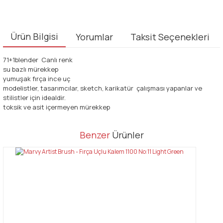
Ürün Bilgisi
Yorumlar
Taksit Seçenekleri
71+1blender Canlı renk
su bazlı mürekkep
yumuşak fırça ince uç
modelistler, tasarımcılar, sketch, karikatür çalışması yapanlar ve
stilistler için idealdir.
toksik ve asit içermeyen mürekkep
Bu ürünün fiyat bilgisi, resim, ürün açıklamalarında ve diğer
Benzer
Ürünler
konularda yetersiz gördüğünüz noktaları öneri formunu kullanarak
Bu ürüne ilk yorumu siz yapın!
tarafımıza iletebilirsiniz.
Görüş ve önerileriniz için teşekkür ederiz.
Yorum Yaz
Ürün resmi kalitesiz, bozuk veya görüntülenemiyor.
Ürün açıklamasında eksik bilgiler bulunuyor.
Ürün bilgilerinde hatalar bulunuyor.