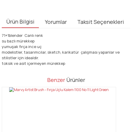
Ürün Bilgisi
Yorumlar
Taksit Seçenekleri
71+1blender Canlı renk
su bazlı mürekkep
yumuşak fırça ince uç
modelistler, tasarımcılar, sketch, karikatür çalışması yapanlar ve
stilistler için idealdir.
toksik ve asit içermeyen mürekkep
Bu ürünün fiyat bilgisi, resim, ürün açıklamalarında ve diğer
Benzer
Ürünler
konularda yetersiz gördüğünüz noktaları öneri formunu kullanarak
Bu ürüne ilk yorumu siz yapın!
tarafımıza iletebilirsiniz.
Görüş ve önerileriniz için teşekkür ederiz.
Yorum Yaz
Ürün resmi kalitesiz, bozuk veya görüntülenemiyor.
Ürün açıklamasında eksik bilgiler bulunuyor.
Ürün bilgilerinde hatalar bulunuyor.