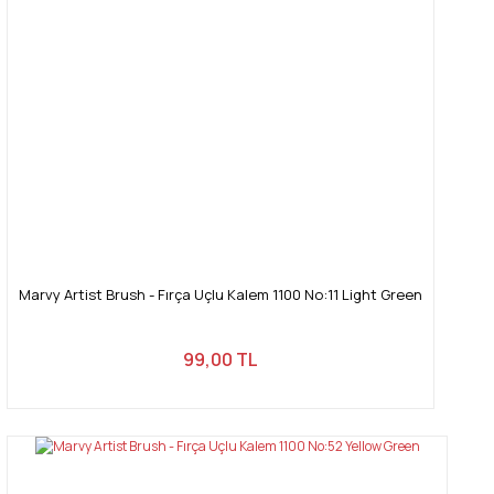
Ürün fiyatı diğer sitelerden daha pahalı.
Bu ürüne benzer farklı alternatifler olmalı.
Gönder
Marvy Artist Brush - Fırça Uçlu Kalem 1100 No:11 Light Green
99,00 TL