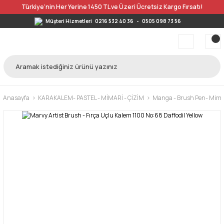
Türkiye’nin Her Yerine 1450 TL ve Üzeri Ücretsiz Kargo Fırsatı!
Müşteri Hizmetleri
0216 532 40 36
-
0505 098 73 56
Anasayfa
KARAKALEM- PASTEL - MİMARİ - ÇİZİM
Manga - Brush Pen- Mimar