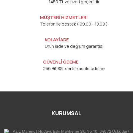
1450 TL ve üzeri geçerlidir
MÜŞTERİ HİZMETLERİ
Telefon ile destek ( 09.00 - 18.00 )
KOLAY İADE
Ürün iade ve değişim garantisi
GÜVENLİ ÖDEME
256 Bit SSL sertifikası ile ödeme
KURUMSAL
Aziz Mahmut Hüdayi, Eski Mahkeme Sk. No:10, 34672 Üsküdar/