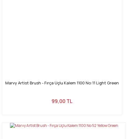
Ürün fiyatı diğer sitelerden daha pahalı.
Bu ürüne benzer farklı alternatifler olmalı.
Gönder
Marvy Artist Brush - Fırça Uçlu Kalem 1100 No:11 Light Green
99,00 TL