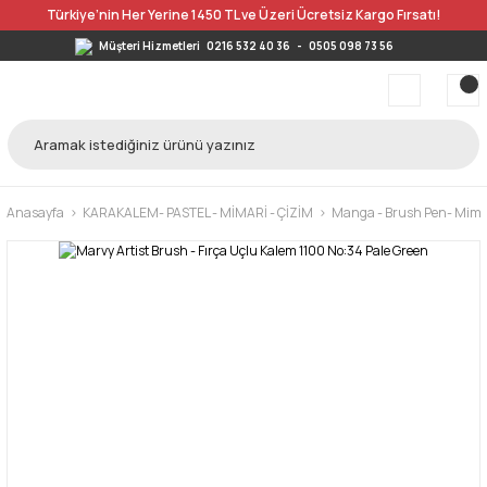
Türkiye’nin Her Yerine 1450 TL ve Üzeri Ücretsiz Kargo Fırsatı!
Müşteri Hizmetleri
0216 532 40 36
-
0505 098 73 56
Anasayfa
KARAKALEM- PASTEL - MİMARİ - ÇİZİM
Manga - Brush Pen- Mimar