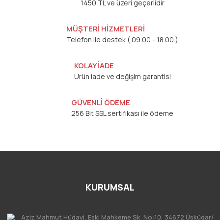
1450 TL ve üzeri geçerlidir
MÜŞTERİ HİZMETLERİ
Telefon ile destek ( 09.00 - 18.00 )
KOLAY İADE
Ürün iade ve değişim garantisi
GÜVENLİ ÖDEME
256 Bit SSL sertifikası ile ödeme
KURUMSAL
Aziz Mahmut Hüdayi, Eski Mahkeme Sk. No:10, 34672 Üsküdar/