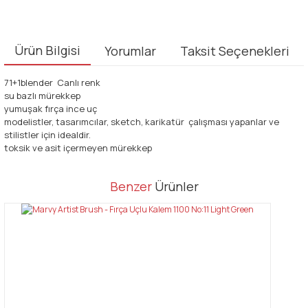
Ürün Bilgisi
Yorumlar
Taksit Seçenekleri
71+1blender Canlı renk
su bazlı mürekkep
yumuşak fırça ince uç
modelistler, tasarımcılar, sketch, karikatür çalışması yapanlar ve
stilistler için idealdir.
toksik ve asit içermeyen mürekkep
Bu ürünün fiyat bilgisi, resim, ürün açıklamalarında ve diğer
Benzer
Ürünler
konularda yetersiz gördüğünüz noktaları öneri formunu kullanarak
Bu ürüne ilk yorumu siz yapın!
tarafımıza iletebilirsiniz.
Görüş ve önerileriniz için teşekkür ederiz.
Yorum Yaz
Ürün resmi kalitesiz, bozuk veya görüntülenemiyor.
Ürün açıklamasında eksik bilgiler bulunuyor.
Ürün bilgilerinde hatalar bulunuyor.