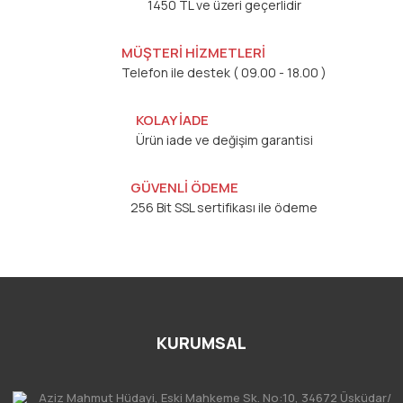
1450 TL ve üzeri geçerlidir
MÜŞTERİ HİZMETLERİ
Telefon ile destek ( 09.00 - 18.00 )
KOLAY İADE
Ürün iade ve değişim garantisi
GÜVENLİ ÖDEME
256 Bit SSL sertifikası ile ödeme
KURUMSAL
Aziz Mahmut Hüdayi, Eski Mahkeme Sk. No:10, 34672 Üsküdar/