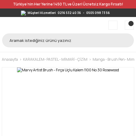
Türkiye’nin Her Yerine 1450 TL ve Üzeri Ücretsiz Kargo Fırsatı!
Müşteri Hizmetleri
0216 532 40 36
-
0505 098 73 56
Anasayfa
KARAKALEM- PASTEL - MİMARİ - ÇİZİM
Manga - Brush Pen- Mimar