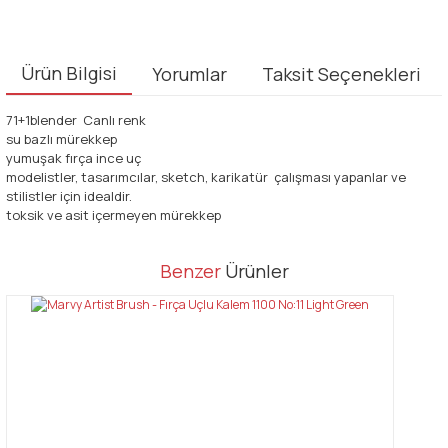
Ürün Bilgisi
Yorumlar
Taksit Seçenekleri
71+1blender Canlı renk
su bazlı mürekkep
yumuşak fırça ince uç
modelistler, tasarımcılar, sketch, karikatür çalışması yapanlar ve
stilistler için idealdir.
toksik ve asit içermeyen mürekkep
Bu ürünün fiyat bilgisi, resim, ürün açıklamalarında ve diğer
Benzer
Ürünler
konularda yetersiz gördüğünüz noktaları öneri formunu kullanarak
Bu ürüne ilk yorumu siz yapın!
tarafımıza iletebilirsiniz.
Görüş ve önerileriniz için teşekkür ederiz.
Yorum Yaz
Ürün resmi kalitesiz, bozuk veya görüntülenemiyor.
Ürün açıklamasında eksik bilgiler bulunuyor.
Ürün bilgilerinde hatalar bulunuyor.