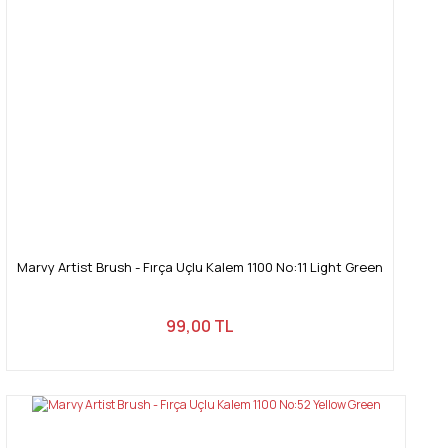
Ürün fiyatı diğer sitelerden daha pahalı.
Bu ürüne benzer farklı alternatifler olmalı.
Gönder
Marvy Artist Brush - Fırça Uçlu Kalem 1100 No:11 Light Green
99,00 TL