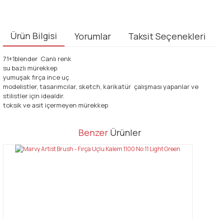
Ürün Bilgisi
Yorumlar
Taksit Seçenekleri
71+1blender Canlı renk
su bazlı mürekkep
yumuşak fırça ince uç
modelistler, tasarımcılar, sketch, karikatür çalışması yapanlar ve
stilistler için idealdir.
toksik ve asit içermeyen mürekkep
Bu ürünün fiyat bilgisi, resim, ürün açıklamalarında ve diğer
Benzer
Ürünler
konularda yetersiz gördüğünüz noktaları öneri formunu kullanarak
Bu ürüne ilk yorumu siz yapın!
tarafımıza iletebilirsiniz.
Görüş ve önerileriniz için teşekkür ederiz.
Yorum Yaz
Ürün resmi kalitesiz, bozuk veya görüntülenemiyor.
Ürün açıklamasında eksik bilgiler bulunuyor.
Ürün bilgilerinde hatalar bulunuyor.