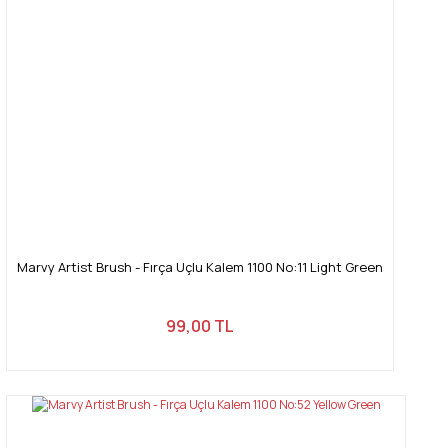
Ürün fiyatı diğer sitelerden daha pahalı.
Bu ürüne benzer farklı alternatifler olmalı.
Gönder
Marvy Artist Brush - Fırça Uçlu Kalem 1100 No:11 Light Green
99,00 TL