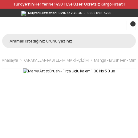
Türkiye’nin Her Yerine 1450 TL ve Üzeri Ücretsiz Kargo Fırsatı!
Müşteri Hizmetleri
0216 532 40 36
-
0505 098 73 56
Anasayfa
KARAKALEM- PASTEL - MİMARİ - ÇİZİM
Manga - Brush Pen- Mimar