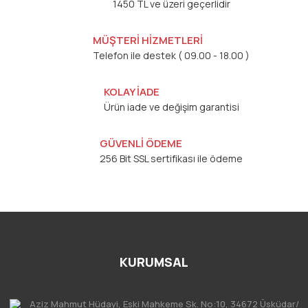
1450 TL ve üzeri geçerlidir
MÜŞTERİ HİZMETLERİ
Telefon ile destek ( 09.00 - 18.00 )
KOLAY İADE
Ürün iade ve değişim garantisi
GÜVENLİ ÖDEME
256 Bit SSL sertifikası ile ödeme
KURUMSAL
Aziz Mahmut Hüdayi, Eski Mahkeme Sk. No:10, 34672 Üsküdar/