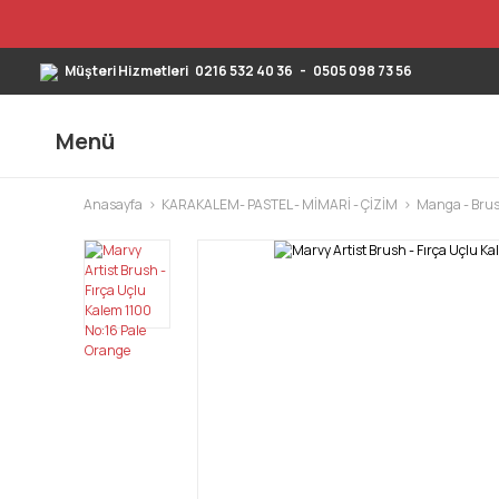
Müşteri Hizmetleri
0216 532 40 36
-
0505 098 73 56
Menü
Anasayfa
KARAKALEM- PASTEL - MİMARİ - ÇİZİM
Manga - Brus