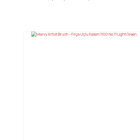
Bu ürünün fiyat bilgisi, resim, ürün açıklamalarında ve diğ
Görüş ve önerileriniz için teşekkür ederiz.
Ürün resmi kalitesiz, bozuk veya görüntülenemiyor.
Ürün açıklamasında eksik bilgiler bulunuyor.
Ürün bilgilerinde hatalar bulunuyor.
Ürün fiyatı diğer sitelerden daha pahalı.
Bu ürüne benzer farklı alternatifler olmalı.