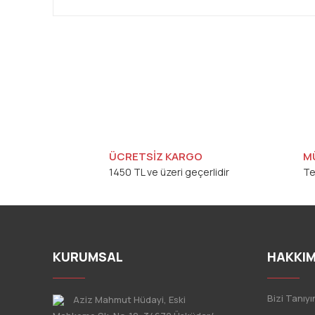
ÜCRETSİZ KARGO
M
1450 TL ve üzeri geçerlidir
Te
KURUMSAL
HAKKIM
Bizi Tanıyı
Aziz Mahmut Hüdayi, Eski