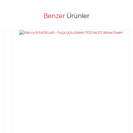
er konularda yetersiz gördüğünüz noktaları öneri formunu kullanarak tarafı
Benzer
Ürünler
Bu ürüne ilk yorumu siz yapın!
Yorum Yaz
Gönder