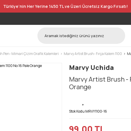
Türkiye’nin Her Yerine 1450 TL ve Üzeri Ücretsiz Kargo Fırsatı!
h Pen- Mimari Çizim Grafik Kalemleri
Marvy Artist Brush- Fırça Kalem 1100
Ma
Marvy Uchida
Marvy Artist Brush - 
Orange
Stok Kodu:
MRVY1100-16
99,00 TL