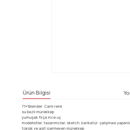
Ürün Bilgisi
Yo
71+1blender Canlı renk
su bazlı mürekkep
yumuşak fırça ince uç
modelistler, tasarımcılar, sketch, karikatür çalışması yapanlar 
toksik ve asit içermeyen mürekkep