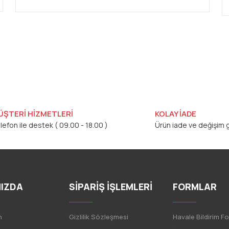
ÜŞTERİ HİZMETLERİ
KOLAY İADE
lefon ile destek ( 09.00 - 18.00 )
Ürün iade ve değişim g
IZDA
SİPARİŞ İŞLEMLERİ
FORMLAR
n
Gizlilik Sözleşmesi
Havale Bildirim F