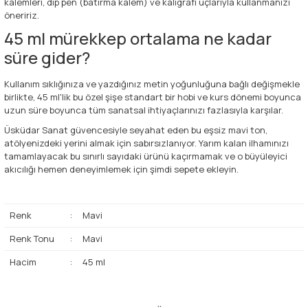
kalemleri, dip pen (batırma kalem) ve kaligrafi uçlarıyla kullanmanızı
öneririz.
45 ml mürekkep ortalama ne kadar
süre gider?
Kullanım sıklığınıza ve yazdığınız metin yoğunluğuna bağlı değişmekle
birlikte, 45 ml'lik bu özel şişe standart bir hobi ve kurs dönemi boyunca
uzun süre boyunca tüm sanatsal ihtiyaçlarınızı fazlasıyla karşılar.
Üsküdar Sanat güvencesiyle seyahat eden bu eşsiz mavi ton,
atölyenizdeki yerini almak için sabırsızlanıyor. Yarım kalan ilhamınızı
tamamlayacak bu sınırlı sayıdaki ürünü kaçırmamak ve o büyüleyici
akıcılığı hemen deneyimlemek için şimdi sepete ekleyin.
Renk
:
Mavi
Renk Tonu
:
Mavi
Hacim
:
45 ml