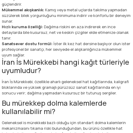
güçlendirir.
Mükemmel akışkanlık:
Kamış veya metal uçlarda takılma yapmadan
süzülerek bilek yorgunluğunu minimuma indirir ve konforlu bir deneyim
sunar.
Hızlı kuruma özelliği:
Dağılma riskini en aza indirerek en ince
detaylarda bile kusursuz, net ve keskin çizgiler elde etmenize olanak
tanır.
Sanatsever dostu formül:
İster ilk kez hat dersine başlıyor olun ister
profesyonel bir sanatçı, her seviyede el alışkanlığınıza mükemmel
uyum sağlar.
İran İs Mürekkebi hangi kağıt türleriyle
uyumludur?
İran İs Mürekkebi, özellikle aharlı geleneksel hat kağıtlarında, kaligrafi
bloklarında ve yüksek gramajlı pürüzsüz sanat kağıtlarında en iyi
sonucu verir; dağılma yapmadan kusursuz bir tutunuş sergiler.
Bu mürekkep dolma kalemlerde
kullanılabilir mi?
Geleneksel is mürekkebi bazlı olduğu için standart dolma kalemlerin
mekanizmasını tıkama riski bulunduğundan, bu ürünü özellikle hat