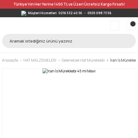
Türkiye’nin Her Yerine 1450 TL ve Üzeri Ücretsiz Kargo Fırsatı!
Müşteri Hizmetleri
0216 532 40 36
-
0505 098 73 56
Anasayfa
HAT MALZEMELERİ
Geleneksel Hat Mürekkebi
İran İs Mürekkeb