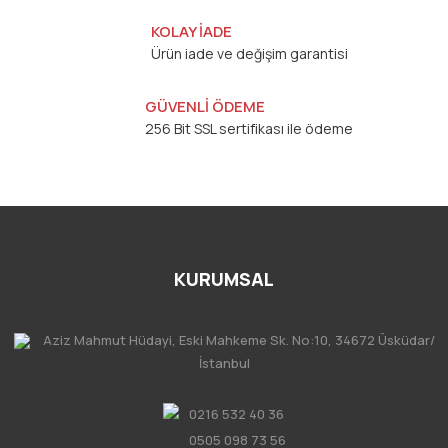
KOLAY İADE
Ürün iade ve değişim garantisi
GÜVENLİ ÖDEME
256 Bit SSL sertifikası ile ödeme
KURUMSAL
Aziz Mahmut Hüdayi, Eski Mahkeme Sk. No:10, 34672 Üsküdar/
İstanbul
0216 532 40 36
0505 098 73 56