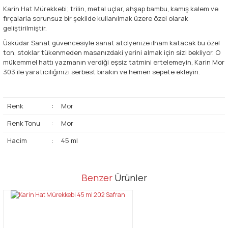
Karin Hat Mürekkebi; trilin, metal uçlar, ahşap bambu, kamış kalem ve
fırçalarla sorunsuz bir şekilde kullanılmak üzere özel olarak
geliştirilmiştir.
Üsküdar Sanat güvencesiyle sanat atölyenize ilham katacak bu özel
ton, stoklar tükenmeden masanızdaki yerini almak için sizi bekliyor. O
mükemmel hattı yazmanın verdiği eşsiz tatmini ertelemeyin, Karin Mor
303 ile yaratıcılığınızı serbest bırakın ve hemen sepete ekleyin.
Renk
:
Mor
Renk Tonu
:
Mor
Hacim
:
45 ml
Bu ürünün fiyat bilgisi, resim, ürün açıklamalarında ve diğer
Benzer
Ürünler
konularda yetersiz gördüğünüz noktaları öneri formunu kullanarak
Bu ürüne ilk yorumu siz yapın!
tarafımıza iletebilirsiniz.
Görüş ve önerileriniz için teşekkür ederiz.
Yorum Yaz