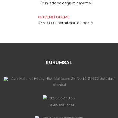
Ürün iade ve değişim garantisi
GÜVENLİ ÖDEME
256 Bit SSL sertifikası ile ödeme
KURUMSAL
Aziz Mahmut Hüdayi, Eski Mahkeme Sk. No:10, 34672 Üsküdar/
İstanbul
0216 532 40 36
0505 098 73 56
info@uskudarsanat.com