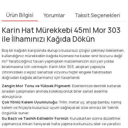
Ürün Bilgisi
Yorumlar
Taksit Seçenekleri
Karin Hat Mürekkebi 45ml Mor 303
ile İlhamınızı Kağıda Dökün
Boş bir kağıdın karşısında durup o kusursuz çizgiyi çekmeyi beklerken,
kullandığınız mürekkebin kağıda küsmesi ne kadar sinir bozucu değil
mi? Yaratıcılığınız tavan yapmışken malzemenizin sizi yarı yolda
bırakmasına izin vermeyin. Karin Mor 303, akışkan yapısıyla
zihninizdeki o eşsiz sanatsal vizyonu hiçbir engele takılmadan
doğrudan kağıda aktarmanız için tasarlandı.
Zengin Mor Tonu ve Yüksek Pigment:
Eserlerinize derinlik katarak
sıradan çalışmaları anında koleksiyonluk birer sanat eserine
dönüştürür.
Çok Yönlü Kalem Uyumluluğu:
Trilin, metal uç, ahşap bambu, kamış
kalem ve fırçayla kusursuz uyum sağlayarak size sınırsız bir teknik
özgürlük sunar.
Su Bazlı ve Tashih Edilebilir Formül:
Kuruduktan sonra düzeltme
yapmanıza imkan tanıyarak hata yapma korkunuzu siler ve yaratıcı