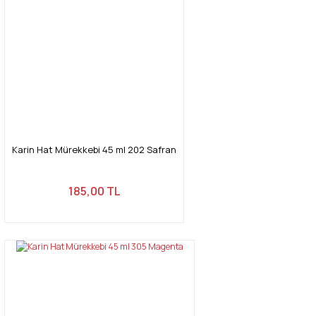
Ürün resmi kalitesiz, bozuk veya görüntülenemiyor.
Ürün açıklamasında eksik bilgiler bulunuyor.
Ürün bilgilerinde hatalar bulunuyor.
Ürün fiyatı diğer sitelerden daha pahalı.
Bu ürüne benzer farklı alternatifler olmalı.
Karin Hat Mürekkebi 45 ml 202 Safran
Gönder
185,00 TL