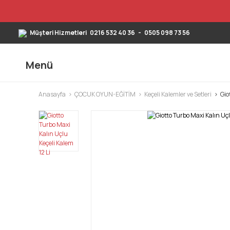
Müşteri Hizmetleri
0216 532 40 36
-
0505 098 73 56
Menü
Anasayfa
ÇOCUK OYUN-EĞİTİM
Keçeli Kalemler ve Setleri
Gio