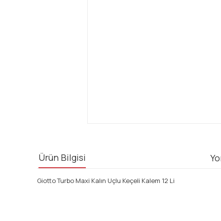
Ürün Bilgisi
Yo
Giotto Turbo Maxi Kalın Uçlu Keçeli Kalem 12 Li
Bu ürünün fiyat bilgisi, resim, ürün açıklamalarında ve diğ
Görüş ve önerileriniz için teşekkür ederiz.