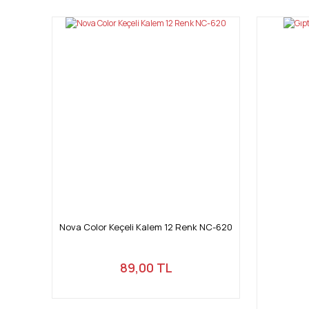
Ürün resmi kalitesiz, bozuk veya görüntülenemiyor.
Ürün açıklamasında eksik bilgiler bulunuyor.
Ürün bilgilerinde hatalar bulunuyor.
Ürün fiyatı diğer sitelerden daha pahalı.
Bu ürüne benzer farklı alternatifler olmalı.
Nova Color Keçeli Kalem 12 Renk NC-620
89,00 TL