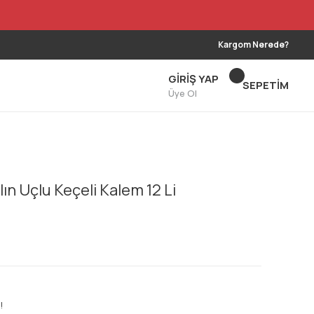
Kargom Nerede?
GİRİŞ YAP
SEPETİM
Üye Ol
ın Uçlu Keçeli Kalem 12 Li
!