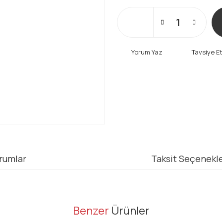
Yorum Yaz
Tavsiye E
rumlar
Taksit Seçenekle
er konularda yetersiz gördüğünüz noktaları öneri formunu kullanarak tarafı
Benzer
Ürünler
Bu ürüne ilk yorumu siz yapın!