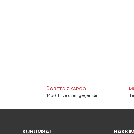
ÜCRETSİZ KARGO
M
1450 TL ve üzeri geçerlidir
Te
KURUMSAL
HAKKIM