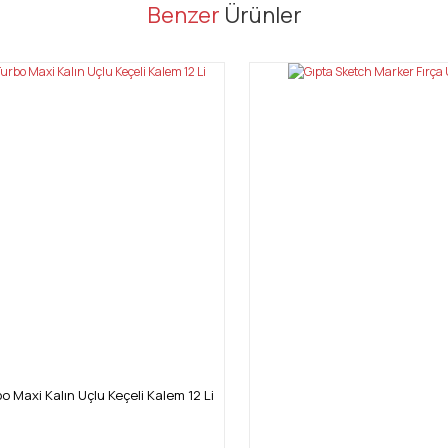
er konularda yetersiz gördüğünüz noktaları öneri formunu kullanarak tarafı
Benzer
Ürünler
Bu ürüne ilk yorumu siz yapın!
Yorum Yaz
Gönder
bo Maxi Kalın Uçlu Keçeli Kalem 12 Li