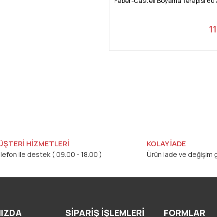
Faber-Castell Boyama Terapisi 60
1
ÜŞTERİ HİZMETLERİ
KOLAY İADE
lefon ile destek ( 09.00 - 18.00 )
Ürün iade ve değişim g
IZDA
SİPARİŞ İŞLEMLERİ
FORMLAR