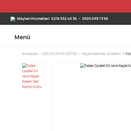
Müşteri Hizmetleri
0216 532 40 36
-
0505 098 73 56
Menü
Anasayfa
ÇOCUK OYUN-EĞİTİM
Keçeli Kalemler ve Setleri
Fab