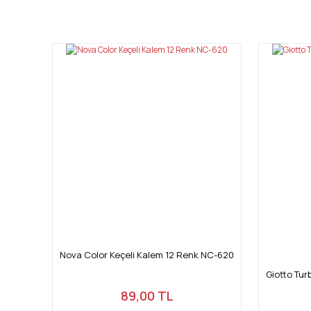
Bu ürünün fiyat bilgisi, resim, ürün açıklamalarında ve diğ
Görüş ve önerileriniz için teşekkür ederiz.
Ürün resmi kalitesiz, bozuk veya görüntülenemiyor.
Ürün açıklamasında eksik bilgiler bulunuyor.
Ürün bilgilerinde hatalar bulunuyor.
Ürün fiyatı diğer sitelerden daha pahalı.
Bu ürüne benzer farklı alternatifler olmalı.
Nova Color Keçeli Kalem 12 Renk NC-620
Giotto Tur
89,00 TL