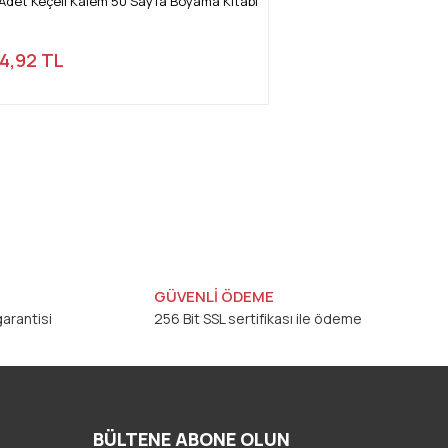
 Adet Keçeli Kalem 50 Sayfa Boyama Kitabı
14,92 TL
GÜVENLİ ÖDEME
arantisi
256 Bit SSL sertifikası ile ödeme
BÜLTENE ABONE OLUN