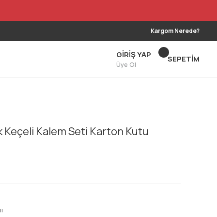
Kargom Nerede?
GİRİŞ YAP
SEPETİM
Üye Ol
k Keçeli Kalem Seti Karton Kutu
!!