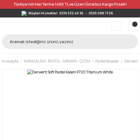
Türkiye’nin Her Yerine 1450 TL ve Üzeri Ücretsiz Kargo Fırsatı!
Müşteri Hizmetleri
0216 532 40 36
-
0505 098 73 56
Anasayfa
KARAKALEM- PASTEL - MİMARİ - ÇİZİM
Pastel Boyalar
Derwent T