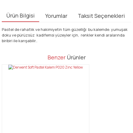
Ürün Bilgisi
Yorumlar
Taksit Seçenekleri
Pastel de rahatlık ve hakimiyetin tüm güzelliği bu kalemde. yumuşak
doku ve pürüzsüz kadifemsi yüzeyler için, renkler kendi aralarında
biribiri ile karışabilir..
Bu ürünün fiyat bilgisi, resim, ürün açıklamalarında ve diğer
Benzer
Ürünler
konularda yetersiz gördüğünüz noktaları öneri formunu kullanarak
Bu ürüne ilk yorumu siz yapın!
tarafımıza iletebilirsiniz.
Görüş ve önerileriniz için teşekkür ederiz.
Yorum Yaz
Ürün resmi kalitesiz, bozuk veya görüntülenemiyor.
Ürün açıklamasında eksik bilgiler bulunuyor.
Ürün bilgilerinde hatalar bulunuyor.
Ürün fiyatı diğer sitelerden daha pahalı.
Bu ürüne benzer farklı alternatifler olmalı.