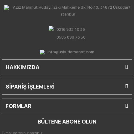
Aziz Mahmut Hüdayi, Eski Mahkeme Sk. No:10, 34672 Üsküdar/
İstanbul
0216 532 40 36
0505 098 73 56
info@uskudarsanat.com
HAKKIMIZDA
SİPARİŞ İŞLEMLERİ
FORMLAR
BÜLTENE ABONE OLUN