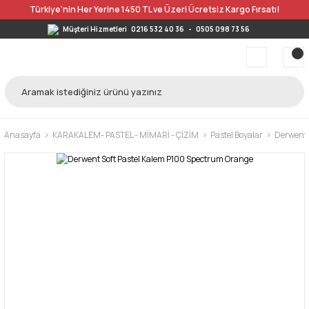
Türkiye’nin Her Yerine 1450 TL ve Üzeri Ücretsiz Kargo Fırsatı!
Müşteri Hizmetleri
0216 532 40 36
-
0505 098 73 56
Anasayfa
KARAKALEM- PASTEL - MİMARİ - ÇİZİM
Pastel Boyalar
Derwent T