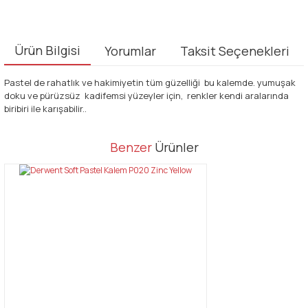
Ürün Bilgisi
Yorumlar
Taksit Seçenekleri
Pastel de rahatlık ve hakimiyetin tüm güzelliği bu kalemde. yumuşak
doku ve pürüzsüz kadifemsi yüzeyler için, renkler kendi aralarında
biribiri ile karışabilir..
Bu ürünün fiyat bilgisi, resim, ürün açıklamalarında ve diğer
Benzer
Ürünler
konularda yetersiz gördüğünüz noktaları öneri formunu kullanarak
Bu ürüne ilk yorumu siz yapın!
tarafımıza iletebilirsiniz.
Görüş ve önerileriniz için teşekkür ederiz.
Yorum Yaz
Ürün resmi kalitesiz, bozuk veya görüntülenemiyor.
Ürün açıklamasında eksik bilgiler bulunuyor.
Ürün bilgilerinde hatalar bulunuyor.
Ürün fiyatı diğer sitelerden daha pahalı.
Bu ürüne benzer farklı alternatifler olmalı.