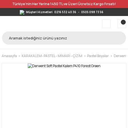
Türkiye’nin Her Yerine 1450 TL ve Üzeri Ücretsiz Kargo Fırsatı!
Müşteri Hizmetleri
0216 532 40 36
-
0505 098 73 56
Anasayfa
KARAKALEM- PASTEL - MİMARİ - ÇİZİM
Pastel Boyalar
Derwent T