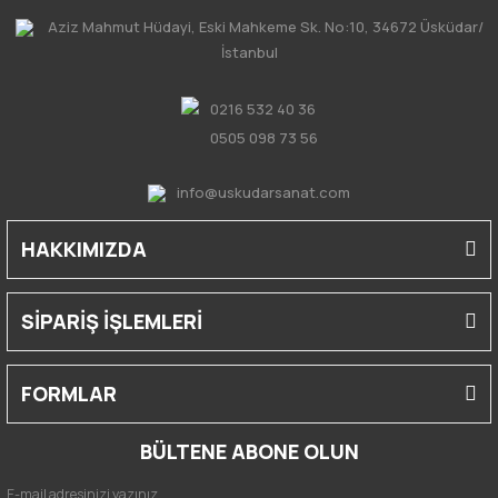
Aziz Mahmut Hüdayi, Eski Mahkeme Sk. No:10, 34672 Üsküdar/
İstanbul
0216 532 40 36
0505 098 73 56
info@uskudarsanat.com
HAKKIMIZDA
SİPARİŞ İŞLEMLERİ
FORMLAR
BÜLTENE ABONE OLUN