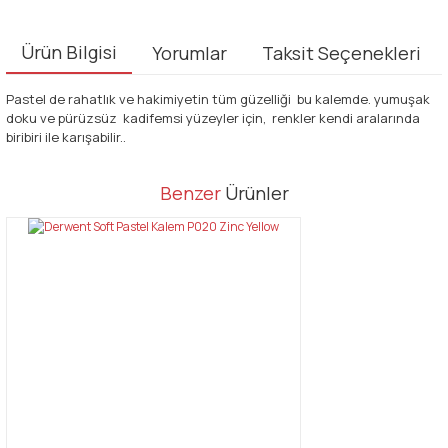
Ürün Bilgisi
Yorumlar
Taksit Seçenekleri
Pastel de rahatlık ve hakimiyetin tüm güzelliği bu kalemde. yumuşak
doku ve pürüzsüz kadifemsi yüzeyler için, renkler kendi aralarında
biribiri ile karışabilir..
Bu ürünün fiyat bilgisi, resim, ürün açıklamalarında ve diğer
Benzer
Ürünler
konularda yetersiz gördüğünüz noktaları öneri formunu kullanarak
Bu ürüne ilk yorumu siz yapın!
tarafımıza iletebilirsiniz.
Görüş ve önerileriniz için teşekkür ederiz.
Yorum Yaz
Ürün resmi kalitesiz, bozuk veya görüntülenemiyor.
Ürün açıklamasında eksik bilgiler bulunuyor.
Ürün bilgilerinde hatalar bulunuyor.
Ürün fiyatı diğer sitelerden daha pahalı.
Bu ürüne benzer farklı alternatifler olmalı.