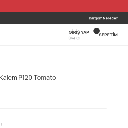
Kargom Nerede?
GİRİŞ YAP
SEPETİM
Üye Ol
 Kalem P120 Tomato
!!