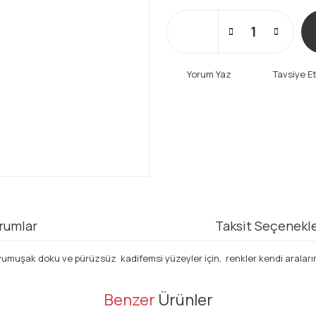
Yorum Yaz
Tavsiye E
rumlar
Taksit Seçenekle
muşak doku ve pürüzsüz kadifemsi yüzeyler için, renkler kendi aralarında bi
er konularda yetersiz gördüğünüz noktaları öneri formunu kullanarak tarafı
Benzer
Ürünler
Bu ürüne ilk yorumu siz yapın!