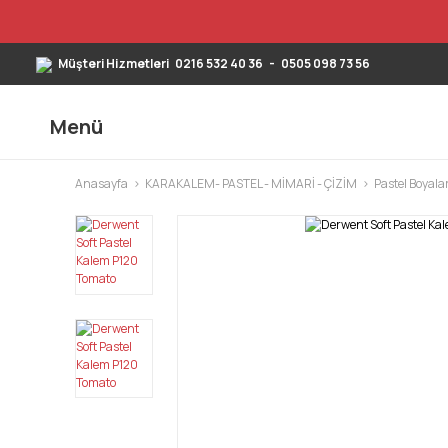
Müşteri Hizmetleri
0216 532 40 36
-
0505 098 73 56
Menü
Anasayfa
KARAKALEM- PASTEL - MİMARİ - ÇİZİM
Pastel Boyala