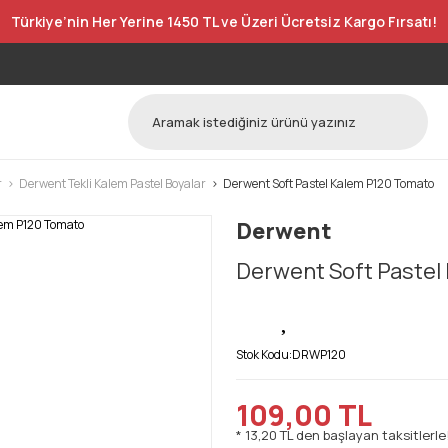
Türkiye’nin Her Yerine 1450 TL ve Üzeri Ücretsiz Kargo Fırsatı!
r
Derwent Tekli Kalem Pastel Boyalar
Derwent Soft Pastel Kalem P120 Tomato
Derwent
Derwent Soft Pastel
Stok Kodu:
DRWP120
109,00 TL
* 13,20 TL den başlayan taksitlerle