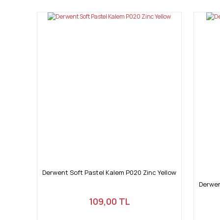
Ürün resmi kalitesiz, bozuk veya görüntülenemiyor.
Ürün açıklamasında eksik bilgiler bulunuyor.
Ürün bilgilerinde hatalar bulunuyor.
Ürün fiyatı diğer sitelerden daha pahalı.
Bu ürüne benzer farklı alternatifler olmalı.
Derwent Soft Pastel Kalem P020 Zinc Yellow
Derwen
109,00 TL