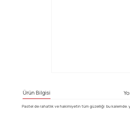
Ürün Bilgisi
Yo
Pastel de rahatlık ve hakimiyetin tüm güzelliği bu kalemde. yu
Bu ürünün fiyat bilgisi, resim, ürün açıklamalarında ve diğ
Görüş ve önerileriniz için teşekkür ederiz.