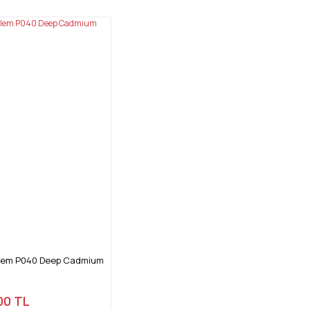
alem P040 Deep Cadmium
00 TL