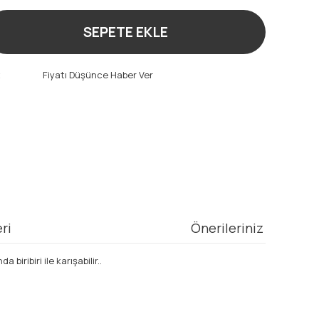
SEPETE EKLE
t
Fiyatı Düşünce Haber Ver
ri
Önerileriniz
ribiri ile karışabilir..
mıza iletebilirsiniz.