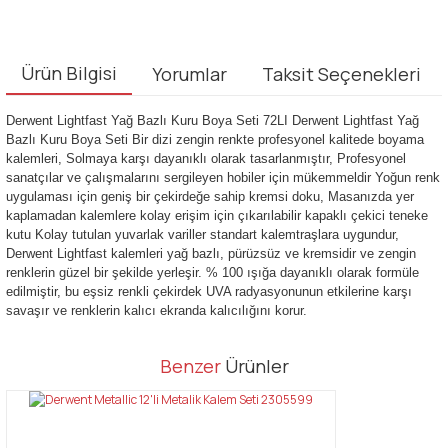
Ürün Bilgisi
Yorumlar
Taksit Seçenekleri
Derwent Lightfast Yağ Bazlı Kuru Boya Seti 72LI Derwent Lightfast Yağ
Bazlı Kuru Boya Seti Bir dizi zengin renkte profesyonel kalitede boyama
kalemleri, Solmaya karşı dayanıklı olarak tasarlanmıştır, Profesyonel
sanatçılar ve çalışmalarını sergileyen hobiler için mükemmeldir Yoğun renk
uygulaması için geniş bir çekirdeğe sahip kremsi doku, Masanızda yer
kaplamadan kalemlere kolay erişim için çıkarılabilir kapaklı çekici teneke
kutu Kolay tutulan yuvarlak variller standart kalemtraşlara uygundur,
Derwent Lightfast kalemleri yağ bazlı, pürüzsüz ve kremsidir ve zengin
renklerin güzel bir şekilde yerleşir. % 100 ışığa dayanıklı olarak formüle
edilmiştir, bu eşsiz renkli çekirdek UVA radyasyonunun etkilerine karşı
savaşır ve renklerin kalıcı ekranda kalıcılığını korur.
Bu ürünün fiyat bilgisi, resim, ürün açıklamalarında ve diğer
Benzer
Ürünler
konularda yetersiz gördüğünüz noktaları öneri formunu kullanarak
Bu ürüne ilk yorumu siz yapın!
tarafımıza iletebilirsiniz.
Görüş ve önerileriniz için teşekkür ederiz.