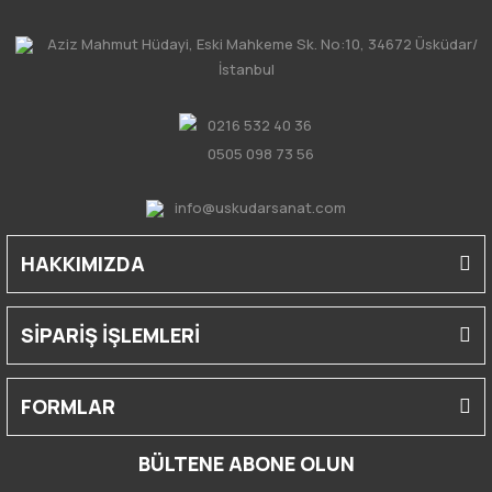
Aziz Mahmut Hüdayi, Eski Mahkeme Sk. No:10, 34672 Üsküdar/
İstanbul
0216 532 40 36
0505 098 73 56
info@uskudarsanat.com
HAKKIMIZDA
SİPARİŞ İŞLEMLERİ
FORMLAR
BÜLTENE ABONE OLUN