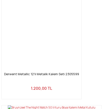
Yorum Yaz
Ürün resmi kalitesiz, bozuk veya görüntülenemiyor.
Ürün açıklamasında eksik bilgiler bulunuyor.
Ürün bilgilerinde hatalar bulunuyor.
Ürün fiyatı diğer sitelerden daha pahalı.
Bu ürüne benzer farklı alternatifler olmalı.
Gönder
Derwent Metallic 12'li Metalik Kalem Seti 2305599
1.200,00 TL