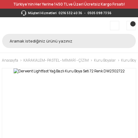
Türkiye’nin Her Yerine 1450 TL ve Üzeri Ücretsiz Kargo Fırsatı!
Müşteri Hizmetleri
0216 532 40 36
-
0505 098 73 56
Anasayfa
KARAKALEM- PASTEL - MİMARİ - ÇİZİM
Kuru Boyalar
Kuru Boya 