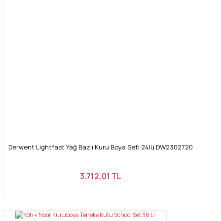
Derwent Lightfast Yağ Bazlı Kuru Boya Seti 24lü DW2302720
3.712,01 TL