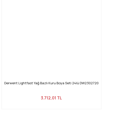
Derwent Lightfast Yağ Bazlı Kuru Boya Seti 24lü DW2302720
3.712,01 TL