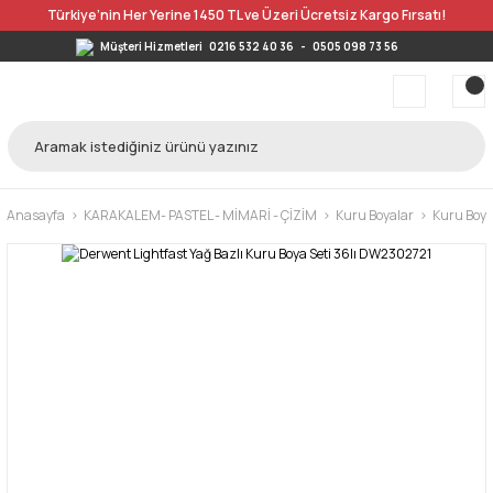
Türkiye’nin Her Yerine 1450 TL ve Üzeri Ücretsiz Kargo Fırsatı!
Müşteri Hizmetleri
0216 532 40 36
-
0505 098 73 56
Anasayfa
KARAKALEM- PASTEL - MİMARİ - ÇİZİM
Kuru Boyalar
Kuru Boya 