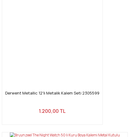
Yorum Yaz
Ürün resmi kalitesiz, bozuk veya görüntülenemiyor.
Ürün açıklamasında eksik bilgiler bulunuyor.
Ürün bilgilerinde hatalar bulunuyor.
Ürün fiyatı diğer sitelerden daha pahalı.
Bu ürüne benzer farklı alternatifler olmalı.
Gönder
Derwent Metallic 12'li Metalik Kalem Seti 2305599
1.200,00 TL