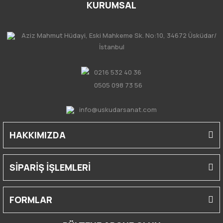
KURUMSAL
Aziz Mahmut Hüdayi, Eski Mahkeme Sk. No:10, 34672 Üsküdar/
İstanbul
0216 532 40 36
0505 098 73 56
info@uskudarsanat.com
HAKKIMIZDA
SİPARİŞ İŞLEMLERİ
FORMLAR