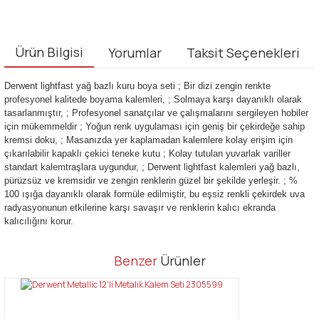
Ürün Bilgisi
Yorumlar
Taksit Seçenekleri
Derwent lightfast yağ bazlı kuru boya seti ; Bir dizi zengin renkte
profesyonel kalitede boyama kalemleri, ; Solmaya karşı dayanıklı olarak
tasarlanmıştır, ; Profesyonel sanatçılar ve çalışmalarını sergileyen hobiler
için mükemmeldir ; Yoğun renk uygulaması için geniş bir çekirdeğe sahip
kremsi doku, ; Masanızda yer kaplamadan kalemlere kolay erişim için
çıkarılabilir kapaklı çekici teneke kutu ; Kolay tutulan yuvarlak variller
standart kalemtraşlara uygundur, ; Derwent lightfast kalemleri yağ bazlı,
pürüzsüz ve kremsidir ve zengin renklerin güzel bir şekilde yerleşir. ; %
100 ışığa dayanıklı olarak formüle edilmiştir, bu eşsiz renkli çekirdek uva
radyasyonunun etkilerine karşı savaşır ve renklerin kalıcı ekranda
kalıcılığını korur.
Bu ürünün fiyat bilgisi, resim, ürün açıklamalarında ve diğer
Benzer
Ürünler
konularda yetersiz gördüğünüz noktaları öneri formunu kullanarak
Bu ürüne ilk yorumu siz yapın!
tarafımıza iletebilirsiniz.
Görüş ve önerileriniz için teşekkür ederiz.