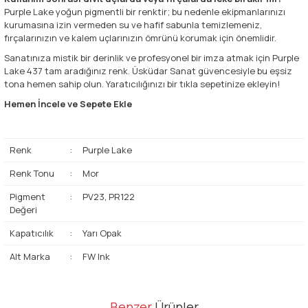
Purple Lake yoğun pigmentli bir renktir; bu nedenle ekipmanlarınızı
kurumasına izin vermeden su ve hafif sabunla temizlemeniz,
fırçalarınızın ve kalem uçlarınızın ömrünü korumak için önemlidir.
Sanatınıza mistik bir derinlik ve profesyonel bir imza atmak için Purple
Lake 437 tam aradığınız renk. Üsküdar Sanat güvencesiyle bu eşsiz
tona hemen sahip olun. Yaratıcılığınızı bir tıkla sepetinize ekleyin!
Hemen İncele ve Sepete Ekle
Renk
:
Purple Lake
Renk Tonu
:
Mor
Pigment
:
PV23, PR122
Değeri
Kapatıcılık
:
Yarı Opak
Alt Marka
:
FW Ink
Bu ürünün fiyat bilgisi, resim, ürün açıklamalarında ve diğer
Benzer
Ürünler