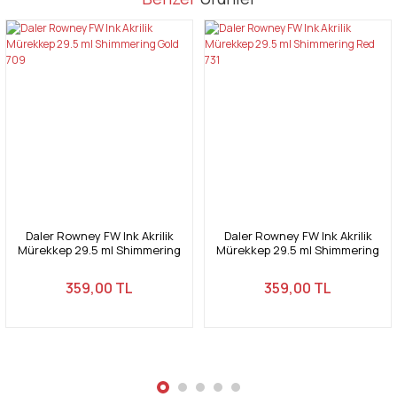
konularda yetersiz gördüğünüz noktaları öneri formunu kullanarak
Bu ürüne ilk yorumu siz yapın!
tarafımıza iletebilirsiniz.
Görüş ve önerileriniz için teşekkür ederiz.
Yorum Yaz
Ürün resmi kalitesiz, bozuk veya görüntülenemiyor.
Ürün açıklamasında eksik bilgiler bulunuyor.
Ürün bilgilerinde hatalar bulunuyor.
Ürün fiyatı diğer sitelerden daha pahalı.
Bu ürüne benzer farklı alternatifler olmalı.
Daler Rowney FW Ink Akrilik
Daler Rowney FW Ink Akrilik
Mürekkep 29.5 ml Shimmering
Mürekkep 29.5 ml Shimmering
Gold 709
Red 731
359,00 TL
359,00 TL
Gönder