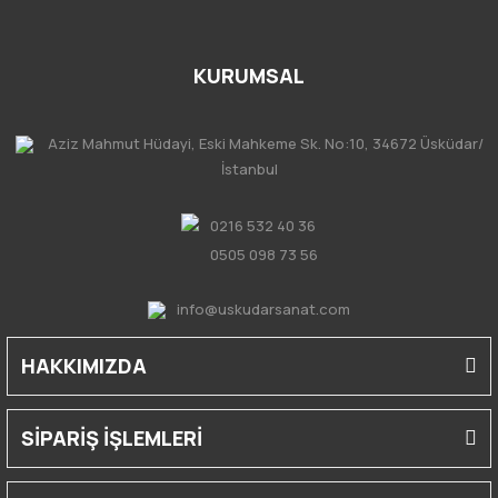
KURUMSAL
Aziz Mahmut Hüdayi, Eski Mahkeme Sk. No:10, 34672 Üsküdar/
İstanbul
0216 532 40 36
0505 098 73 56
info@uskudarsanat.com
HAKKIMIZDA
SİPARİŞ İŞLEMLERİ