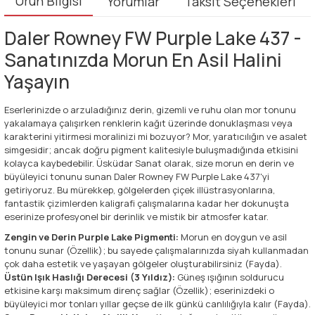
Ürün Bilgisi
Yorumlar
Taksit Seçenekleri
Daler Rowney FW Purple Lake 437 -
Sanatınızda Morun En Asil Halini
Yaşayın
Eserlerinizde o arzuladığınız derin, gizemli ve ruhu olan mor tonunu
yakalamaya çalışırken renklerin kağıt üzerinde donuklaşması veya
karakterini yitirmesi moralinizi mi bozuyor? Mor, yaratıcılığın ve asalet
simgesidir; ancak doğru pigment kalitesiyle buluşmadığında etkisini
kolayca kaybedebilir. Üsküdar Sanat olarak, size morun en derin ve
büyüleyici tonunu sunan Daler Rowney FW Purple Lake 437'yi
getiriyoruz. Bu mürekkep, gölgelerden çiçek illüstrasyonlarına,
fantastik çizimlerden kaligrafi çalışmalarına kadar her dokunuşta
eserinize profesyonel bir derinlik ve mistik bir atmosfer katar.
Zengin ve Derin Purple Lake Pigmenti:
Morun en doygun ve asil
tonunu sunar (Özellik); bu sayede çalışmalarınızda siyah kullanmadan
çok daha estetik ve yaşayan gölgeler oluşturabilirsiniz (Fayda).
Üstün Işık Haslığı Derecesi (3 Yıldız):
Güneş ışığının soldurucu
etkisine karşı maksimum direnç sağlar (Özellik); eserinizdeki o
büyüleyici mor tonları yıllar geçse de ilk günkü canlılığıyla kalır (Fayda).