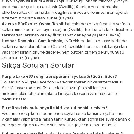
Suya Dayanıklı Kalıcı Akrilik Yapı:
Kuruduğu andan itibaren yüzeye
sarsılmaz bir şekilde sabitlenir (Özellik); üzerine yeni katmanlar
eklerken alttaki mor hatların dağılmasını veya kirlenmesini önleyerek
size temiz çalışma alanı sunar (Fayda).
Akıcı ve Pürüzsüz Kıvam:
Teknik kalemlerden hava fırçasına ve fırça
kullanımına kadar tam uyum sağlar (Özellik); her türlü teknik disiplinde
takılmadan, akışkan ve keyifli bir sanat deneyimi yaşatır (Fayda).
Hassas Damlalıklı Cam Ambalaj:
Mürekkebi damla hassasiyetinde
kullanmanıza olanak tanır (Özellik); özellikle hassas renk karışımları
yaparken israfın önüne geçerek hem bütçenizi hem de ürününüzü
korursunuz (Fayda).
Sıkça Sorulan Sorular
Purple Lake 437 rengi transparan mı yoksa örtücü müdür?
FW serisinin Purple Lake tonu yarı-transparan bir karakterdedir. Bu
özelliği sayesinde üst üste gelen "glazing" teknikleri için
mükemmeldir; alt katmanlarla birleşerek eserinize muazzam bir
derinlik katar.
Bu mürekkebi sulu boya ile birlikte kullanabilir miyim?
Evet, mürekkep kurumadan önce suyla harika karışır ve şeffaf mor
yıkamalar yapmanıza imkan tanır. Kuruduktan sonra ise suya dayanıklı
hale geleceği için üzerine sulu boya ile geçmekte özgürsünüz.
Kullanım sonrası divit uçlarda veya fırçalarda leke bırakır mı?