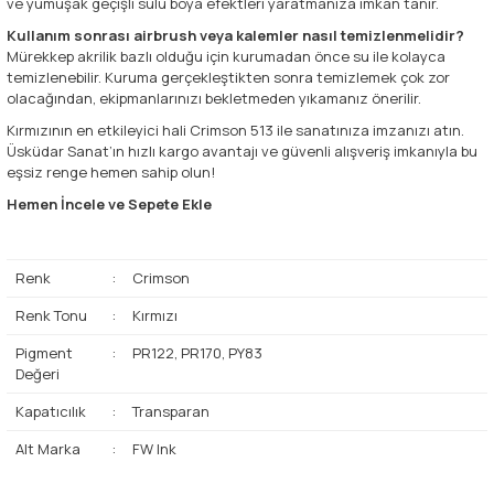
ve yumuşak geçişli sulu boya efektleri yaratmanıza imkan tanır.
Kullanım sonrası airbrush veya kalemler nasıl temizlenmelidir?
Mürekkep akrilik bazlı olduğu için kurumadan önce su ile kolayca
temizlenebilir. Kuruma gerçekleştikten sonra temizlemek çok zor
olacağından, ekipmanlarınızı bekletmeden yıkamanız önerilir.
Kırmızının en etkileyici hali Crimson 513 ile sanatınıza imzanızı atın.
Üsküdar Sanat’ın hızlı kargo avantajı ve güvenli alışveriş imkanıyla bu
eşsiz renge hemen sahip olun!
Hemen İncele ve Sepete Ekle
Renk
:
Crimson
Renk Tonu
:
Kırmızı
Pigment
:
PR122, PR170, PY83
Değeri
Kapatıcılık
:
Transparan
Alt Marka
:
FW Ink