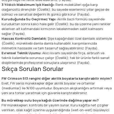
3 Yıldızlı Maksimum Işık Haslığı:
Renk molekülleri ışığa karşı
olağanüstü dirençlidir (Özellik); bu sayede eserleriniz yıllar geçse de
solmaz ve sanatsal değerini ilk günkü gibi korur (Fayda).
Kuruduğunda Su Geçirmez Yapı:
Akrilik bazlı formülü sayesinde
kuruduktan sonra kalıcı hale gelir (Özellik); bu da üzerine yeni renkler
eklerken alt katmandaki kırmızının lekelenmeden sabit kalmasını
sağlar (Fayda).
Hassas Kontrollü Damlalık:
Şişe kapağındaki özel damlalık sistemiyle
(Özellik), mürekkebi damla damla kullanabilir, karışımlarınızda
milimetrik hassaslık ve tam tasarruf sağlayabilirsiniz (Fayda).
Evrensel Teknik Uyumu:
Akıcı kıvamı sayesinde fırça, airbrush ve
teknik kalemlerle sorunsuz çalışır (Özellik); tek bir ürünle farklı sanat
disiplinlerinde profesyonel sonuçlara ulaşırsınız (Fayda).
Sıkça Sorulan Sorular
FW Crimson 513 rengini diğer akrilik boyalarla karıştırabilir miyim?
Evet, FW serisi mürekkepler diğer akrilik boyalar ve ortamlar
(mediumlar) ile %100 uyumludur. Boyanızın akışkanlığını artırmak veya
yeni ara tonlar yaratmak için güvenle karıştırabilirsiniz.
Bu mürekkep sulu boya kağıdı üzerinde dağılma yapar mı?
FW mürekkepleri, kontrollü bir yayılım sunar. Kuru kağıtta net çizgiler
verirken, ıslak kağıt üzerine uygulandığında (wet-on-wet) büyüleyici