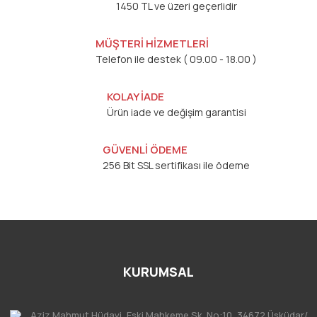
1450 TL ve üzeri geçerlidir
MÜŞTERİ HİZMETLERİ
Telefon ile destek ( 09.00 - 18.00 )
KOLAY İADE
Ürün iade ve değişim garantisi
GÜVENLİ ÖDEME
256 Bit SSL sertifikası ile ödeme
KURUMSAL
Aziz Mahmut Hüdayi, Eski Mahkeme Sk. No:10, 34672 Üsküdar/