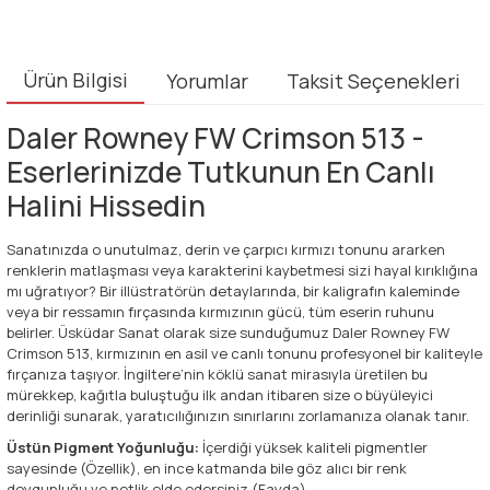
Ürün Bilgisi
Yorumlar
Taksit Seçenekleri
Daler Rowney FW Crimson 513 -
Eserlerinizde Tutkunun En Canlı
Halini Hissedin
Sanatınızda o unutulmaz, derin ve çarpıcı kırmızı tonunu ararken
renklerin matlaşması veya karakterini kaybetmesi sizi hayal kırıklığına
mı uğratıyor? Bir illüstratörün detaylarında, bir kaligrafın kaleminde
veya bir ressamın fırçasında kırmızının gücü, tüm eserin ruhunu
belirler. Üsküdar Sanat olarak size sunduğumuz Daler Rowney FW
Crimson 513, kırmızının en asil ve canlı tonunu profesyonel bir kaliteyle
fırçanıza taşıyor. İngiltere’nin köklü sanat mirasıyla üretilen bu
mürekkep, kağıtla buluştuğu ilk andan itibaren size o büyüleyici
derinliği sunarak, yaratıcılığınızın sınırlarını zorlamanıza olanak tanır.
Üstün Pigment Yoğunluğu:
İçerdiği yüksek kaliteli pigmentler
sayesinde (Özellik), en ince katmanda bile göz alıcı bir renk
doygunluğu ve netlik elde edersiniz (Fayda).