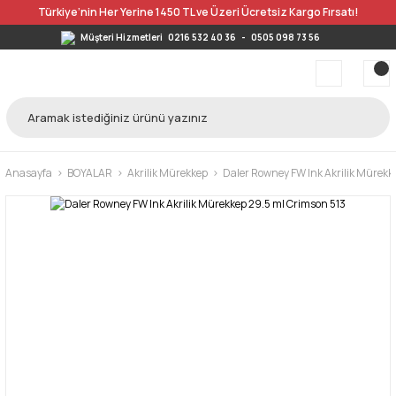
Türkiye’nin Her Yerine 1450 TL ve Üzeri Ücretsiz Kargo Fırsatı!
Müşteri Hizmetleri
0216 532 40 36
-
0505 098 73 56
Anasayfa
BOYALAR
Akrilik Mürekkep
Daler Rowney FW Ink Akrilik Mürekk