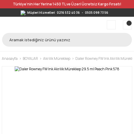
Türkiye’nin Her Yerine 1450 TL ve Üzeri Ücretsiz Kargo Fırsatı!
Müşteri Hizmetleri
0216 532 40 36
-
0505 098 73 56
Anasayfa
BOYALAR
Akrilik Mürekkep
Daler Rowney FW Ink Akrilik Mürekk