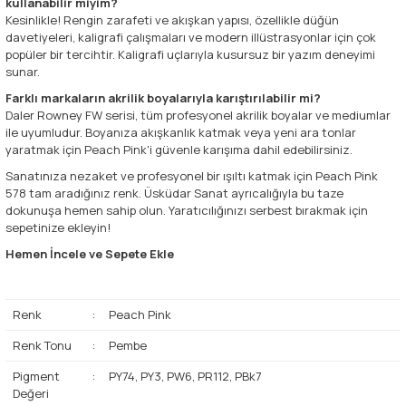
kullanabilir miyim?
Kesinlikle! Rengin zarafeti ve akışkan yapısı, özellikle düğün
davetiyeleri, kaligrafi çalışmaları ve modern illüstrasyonlar için çok
popüler bir tercihtir. Kaligrafi uçlarıyla kusursuz bir yazım deneyimi
sunar.
Farklı markaların akrilik boyalarıyla karıştırılabilir mi?
Daler Rowney FW serisi, tüm profesyonel akrilik boyalar ve mediumlar
ile uyumludur. Boyanıza akışkanlık katmak veya yeni ara tonlar
yaratmak için Peach Pink'i güvenle karışıma dahil edebilirsiniz.
Sanatınıza nezaket ve profesyonel bir ışıltı katmak için Peach Pink
578 tam aradığınız renk. Üsküdar Sanat ayrıcalığıyla bu taze
dokunuşa hemen sahip olun. Yaratıcılığınızı serbest bırakmak için
sepetinize ekleyin!
Hemen İncele ve Sepete Ekle
Renk
:
Peach Pink
Renk Tonu
:
Pembe
Pigment
:
PY74, PY3, PW6, PR112, PBk7
Değeri