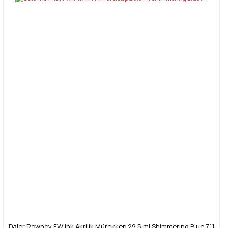
Daler Rowney FW Ink Akrilik Mürekkep 29.5 ml Shimmering Blue 711