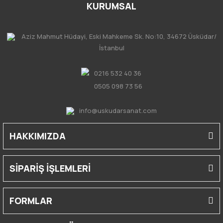
KURUMSAL
Aziz Mahmut Hüdayi, Eski Mahkeme Sk. No:10, 34672 Üsküdar/
İstanbul
0216 532 40 36
0505 098 73 56
info@uskudarsanat.com
HAKKIMIZDA
SİPARİŞ İŞLEMLERİ
FORMLAR