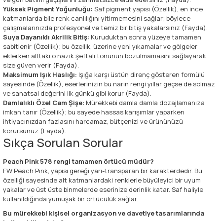
Yüksek Pigment Yoğunluğu:
Saf pigment yapısı (Özellik), en ince
katmanlarda bile renk canlılığını yitirmemesini sağlar; böylece
çalışmalarınızda profesyonel ve temiz bir bitiş yakalarsınız (Fayda).
Suya Dayanıklı Akrilik Bitiş:
Kuruduktan sonra yüzeye tamamen
sabitlenir (Özellik); bu özellik, üzerine yeni yıkamalar ve gölgeler
eklerken alttaki o nazik şeftali tonunun bozulmamasını sağlayarak
size güven verir (Fayda).
Maksimum Işık Haslığı:
Işığa karşı üstün direnç gösteren formülü
sayesinde (Özellik), eserlerinizin bu narin rengi yıllar geçse de solmaz
ve sanatsal değerini ilk günkü gibi korur (Fayda).
Damlalıklı Özel Cam Şişe:
Mürekkebi damla damla dozajlamanıza
imkan tanır (Özellik); bu sayede hassas karışımlar yaparken
ihtiyacınızdan fazlasını harcamaz, bütçenizi ve ürününüzü
korursunuz (Fayda).
Sıkça Sorulan Sorular
Peach Pink 578 rengi tamamen örtücü müdür?
FW Peach Pink, yapısı gereği yarı-transparan bir karakterdedir. Bu
özelliği sayesinde alt katmanlardaki renklerle büyüleyici bir uyum
yakalar ve üst üste binmelerde eserinize derinlik katar. Saf haliyle
kullanıldığında yumuşak bir örtücülük sağlar.
Bu mürekkebi kişisel organizasyon ve davetiye tasarımlarında