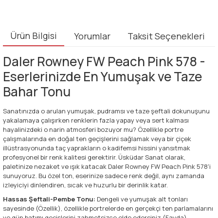
Ürün Bilgisi
Yorumlar
Taksit Seçenekleri
Daler Rowney FW Peach Pink 578 -
Eserlerinizde En Yumuşak ve Taze
Bahar Tonu
Sanatınızda o arulan yumuşak, pudramsı ve taze şeftali dokunuşunu
yakalamaya çalışırken renklerin fazla yapay veya sert kalması
hayalinizdeki o narin atmosferi bozuyor mu? Özellikle portre
çalışmalarında en doğal ten geçişlerini sağlamak veya bir çiçek
illüstrasyonunda taç yaprakların o kadifemsi hissini yansıtmak
profesyonel bir renk kalitesi gerektirir. Üsküdar Sanat olarak,
paletinize nezaket ve ışık katacak Daler Rowney FW Peach Pink 578'i
sunuyoruz. Bu özel ton, eserinize sadece renk değil, aynı zamanda
izleyiciyi dinlendiren, sıcak ve huzurlu bir derinlik katar.
Hassas Şeftali-Pembe Tonu:
Dengeli ve yumuşak alt tonları
sayesinde (Özellik), özellikle portrelerde en gerçekçi ten parlamalarını
ve gün batımı geçişlerini zahmetsizce elde edersiniz (Fayda).