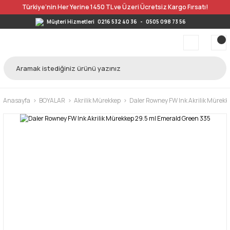
Türkiye’nin Her Yerine 1450 TL ve Üzeri Ücretsiz Kargo Fırsatı!
Müşteri Hizmetleri
0216 532 40 36
-
0505 098 73 56
Anasayfa
BOYALAR
Akrilik Mürekkep
Daler Rowney FW Ink Akrilik Mürekk