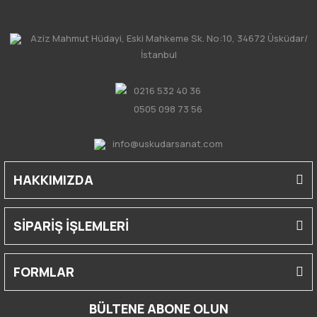
Aziz Mahmut Hüdayi, Eski Mahkeme Sk. No:10, 34672 Üsküdar/
İstanbul
0216 532 40 36
0505 098 73 56
info@uskudarsanat.com
HAKKIMIZDA
SİPARİŞ İŞLEMLERİ
FORMLAR
BÜLTENE ABONE OLUN