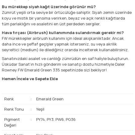
Bu mürekkep siyah kağıt üzerinde görünür mü?
Zümrüt yeşili orta seviye bir örtücülüğe sahiptir. Siyah zemin üzerinde
koyu ve mistik bir yansıma verirken, beyaz ve açık renkli kağıtlarda
tüm parlaklığını ve asaletini en üst perdeden sergiler.
Hava fırçası (Airbrush) kullanımında sulandırmak gerekir mi?
FW mürekkepler airbrush kullanımı için ideal akışkanlıktadır. Ancak
daha ince ve şeffaf geçişler yapmak isterseniz, su veya akrilik
seyreltici (medium) ile dilediğiniz oranda incelterek kullanabilirsiniz.
Sanatınızdaki asalet ve canlılığı zümrüdün en saf haliyle buluşturun.
Üsküdar Sanat’ın hızlı gönderim ve sanatçı dostu hizmetiyle Daler
Rowney FW Emerald Green 335 sepetinizde sizi bekliyor!
Hemen İncele ve Sepete Ekle
Renk
:
Emerald Green
Renk Tonu
:
Yeşil
Pigment
:
PY74, PY3, PW6, PG36
Değeri