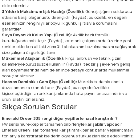
elde edersiniz.
3 Yıldızlı Maksimum Işık Haslığı (Özellik):
Güneş ışığının soldurucu
etkisine karşı olağanüstü dirençlidir (Fayda); bu özellik, en değerli
eserlerinizin rengini yıllar boyu ilk günkü ışıltısıyla korumasını
garantiler.
Suya Dayanıklı Kalıcı Yapı (Özellik):
Akrilik bazlı formülü
kuruduğunda sabitleşir (Fayda); katmanlı çalışmalarda üzerine yeni
renkler eklerken alttaki zümrüt tabakasının bozulmamasını sağlayarak
size çalışma özgürlüğü tanır.
Mükemmel Akışkanlık (Özellik):
Fırça, airbrush ve teknik çizim
kalemleriyle pürüzsüzce kullanılır (Fayda); tek bir şişeyle hem geniş
alan boyamalarında hem de en ince detaylı konturlarda mükemmel
sonuçlar alırsınız.
Hassas Damlalıklı Cam Şişe (Özellik):
Mürekkebi damla damla
dozajlamanıza olanak tanır (Fayda); bu sayede özellikle
kişiselleştirdiğiniz renk karışımlarında hata payını en aza indirir ve
ürün israfını önlersiniz.
Sıkça Sorulan Sorular
Emerald Green 335 rengi diğer yeşillerle nasıl karıştırılır?
FW serisi mürekkepler tamamen birbirleriyle karışabilir yapıdadır.
Emerald Green'i sarı tonlarıyla karıştırarak parlak bahar yeşilleri; mavi
tonlarıyla karıştırarak ise derin okyanus turkuazları elde edebilirsiniz.