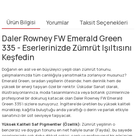
Ürün Bilgisi
Yorumlar
Taksit Seçenekleri
Daler Rowney FW Emerald Green
335 - Eserlerinizde Zümrüt Işıltısını
Keşfedin
Doğanın en asil ve en büyüleyici yeşili olan zümrüt tonunu,
çalışmalarınızda tüm canlılığıyla yansıtmakta zorlanıyor musunuz?
Emerald Green, sıradan yeşillerin ötesinde; hem derinlik hem de
yüksek bir enerji taşıyan özel bir renktir. Üsküdar Sanat olarak,
illüstrasyonlarınıza, moda tasarımlarınıza veya botanik çizimlerinize
profesyonel bir dokunuş katacak olan Daler Rowney FW Emerald
Green 335'i sizlere sunuyoruz. İngiltere’de üretilen bu yüksek kaliteli
mürekkep, kağıtla buluştuğu anda yarattığı o derin ve parlak etkiyle
sanatınızı bir üst seviyeye taşıyacak.
Yüksek Kaliteli Saf Pigmentler (Özellik):
Zümrüt yeşilinin o
benzersiz ve doygun tonunu en net haliyle sunar (Fayda); bu sayede
eserlerinizde çok daha dikkat çekici, canlı ve profesyonel bir görünüm