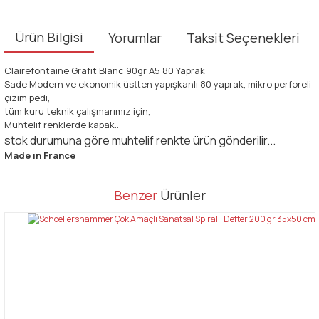
Ürün Bilgisi
Yorumlar
Taksit Seçenekleri
Clairefontaine Grafit Blanc 90gr A5 80 Yaprak
Sade Modern ve ekonomik üstten yapışkanlı 80 yaprak, mikro perforeli
çizim pedi,
tüm kuru teknik çalışmarımız için,
Muhtelif renklerde kapak..
stok durumuna göre muhtelif renkte ürün gönderilir...
Made ın France
Bu ürünün fiyat bilgisi, resim, ürün açıklamalarında ve diğer
Benzer
Ürünler
konularda yetersiz gördüğünüz noktaları öneri formunu kullanarak
Bu ürüne ilk yorumu siz yapın!
tarafımıza iletebilirsiniz.
Görüş ve önerileriniz için teşekkür ederiz.
Yorum Yaz
Ürün resmi kalitesiz, bozuk veya görüntülenemiyor.
Ürün açıklamasında eksik bilgiler bulunuyor.
Ürün bilgilerinde hatalar bulunuyor.