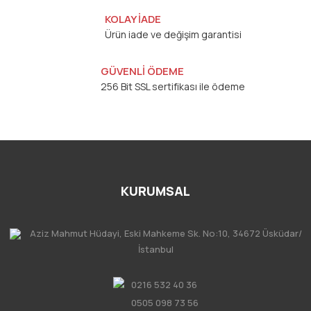
KOLAY İADE
Ürün iade ve değişim garantisi
GÜVENLİ ÖDEME
256 Bit SSL sertifikası ile ödeme
KURUMSAL
Aziz Mahmut Hüdayi, Eski Mahkeme Sk. No:10, 34672 Üsküdar/
İstanbul
0216 532 40 36
0505 098 73 56