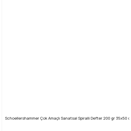
Ürün fiyatı diğer sitelerden daha pahalı.
Bu ürüne benzer farklı alternatifler olmalı.
Gönder
Schoellershammer Çok Amaçlı Sanatsal Spiralli Defter 200 gr 35x50 c