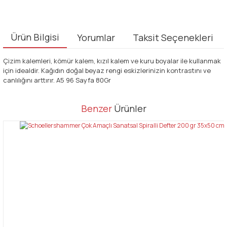
Ürün Bilgisi
Yorumlar
Taksit Seçenekleri
Çizim kalemleri, kömür kalem, kızıl kalem ve kuru boyalar ile kullanmak
için idealdir. Kağıdın doğal beyaz rengi eskizlerinizin kontrastını ve
canlılığını arttırır. A5 96 Sayfa 80Gr
Bu ürünün fiyat bilgisi, resim, ürün açıklamalarında ve diğer
Benzer
Ürünler
konularda yetersiz gördüğünüz noktaları öneri formunu kullanarak
Bu ürüne ilk yorumu siz yapın!
tarafımıza iletebilirsiniz.
Görüş ve önerileriniz için teşekkür ederiz.
Yorum Yaz
Ürün resmi kalitesiz, bozuk veya görüntülenemiyor.
Ürün açıklamasında eksik bilgiler bulunuyor.
Ürün bilgilerinde hatalar bulunuyor.
Ürün fiyatı diğer sitelerden daha pahalı.
Bu ürüne benzer farklı alternatifler olmalı.