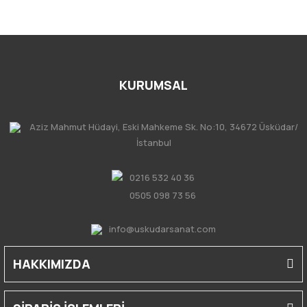
KURUMSAL
Aziz Mahmut Hüdayi, Eski Mahkeme Sk. No:10, 34672 Üsküdar/
İstanbul
0216 532 40 36
0505 098 73 56
info@uskudarsanat.com
HAKKIMIZDA