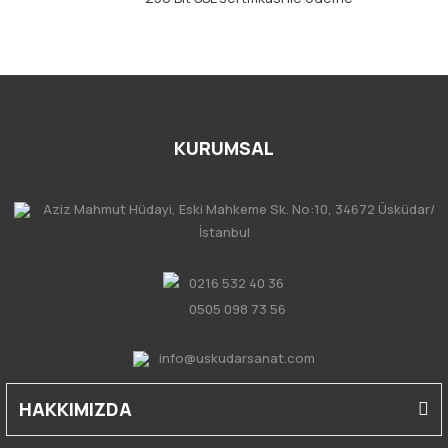
KURUMSAL
Aziz Mahmut Hüdayi, Eski Mahkeme Sk. No:10, 34672 Üsküdar/
İstanbul
0216 532 40 36
0505 098 73 56
info@uskudarsanat.com
HAKKIMIZDA