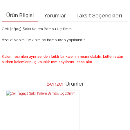
Ürün Bilgisi
Yorumlar
Taksit Seçenekleri
Celi (ağaç) Şaklı Kalem Bambu Uç 11mm
özel el yapımı uç kısımları bambudan yapılmıştır..
Kalem resimleri aynı seriden farklı bir kalemin resmi olabilir. Lütfen satın
alırken kalemlerin uç kalınlık mm sayılarını esas alın.
Bu ürünün fiyat bilgisi, resim, ürün açıklamalarında ve diğer
Benzer
Ürünler
konularda yetersiz gördüğünüz noktaları öneri formunu kullanarak
Bu ürüne ilk yorumu siz yapın!
tarafımıza iletebilirsiniz.
Görüş ve önerileriniz için teşekkür ederiz.
Yorum Yaz
Ürün resmi kalitesiz, bozuk veya görüntülenemiyor.
Ürün açıklamasında eksik bilgiler bulunuyor.
Ürün bilgilerinde hatalar bulunuyor.