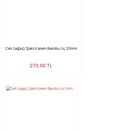
Ürün fiyatı diğer sitelerden daha pahalı.
Bu ürüne benzer farklı alternatifler olmalı.
Celi (ağaç) Şaklı Kalem Bambu Uç 20mm
Gönder
270,00 TL