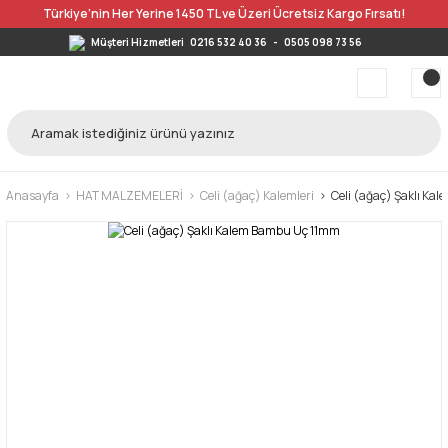
Türkiye’nin Her Yerine 1450 TL ve Üzeri Ücretsiz Kargo Fırsatı!
Müşteri Hizmetleri
0216 532 40 36
-
0505 098 73 56
Anasayfa
HAT MALZEMELERİ
Celi (ağaç) Kalemleri
Celi (ağaç) Şaklı Ka