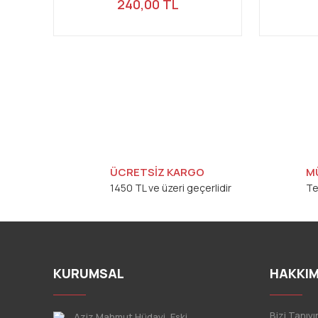
240,00 TL
ÜCRETSİZ KARGO
M
1450 TL ve üzeri geçerlidir
Te
KURUMSAL
HAKKIM
Bizi Tanıyı
Aziz Mahmut Hüdayi, Eski