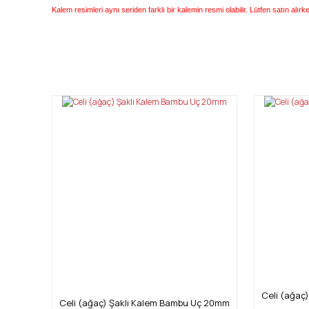
Kalem resimleri aynı seriden farklı bir kalemin resmi olabilir. Lütfen satın alır
Bu ürünün fiyat bilgisi, resim, ürün açıklamalarında ve diğ
Görüş ve önerileriniz için teşekkür ederiz.
Ürün resmi kalitesiz, bozuk veya görüntülenemiyor.
Ürün açıklamasında eksik bilgiler bulunuyor.
Ürün bilgilerinde hatalar bulunuyor.
Ürün fiyatı diğer sitelerden daha pahalı.
Bu ürüne benzer farklı alternatifler olmalı.
Celi (ağaç
Celi (ağaç) Şaklı Kalem Bambu Uç 20mm