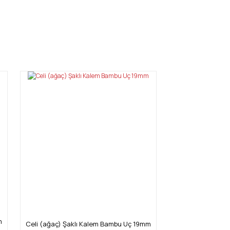
mıza iletebilirsiniz.
m
Celi (ağaç) Şaklı Kalem Bambu Uç 19mm