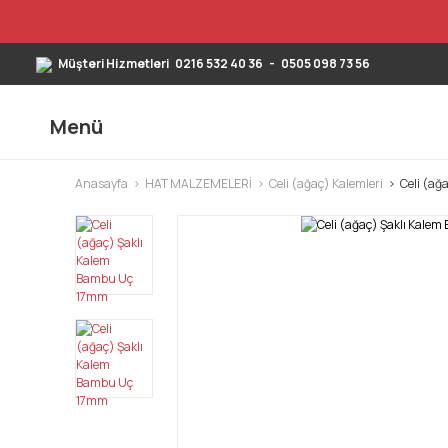
Müşteri Hizmetleri
0216 532 40 36
-
0505 098 73 56
Menü
Anasayfa
HAT MALZEMELERİ
Celi (ağaç) Kalemleri
Celi (ağ