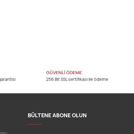
GÜVENLİ ÖDEME
arantisi
256 Bit SSL sertifikası ile ödeme
BÜLTENE ABONE OLUN
ormu