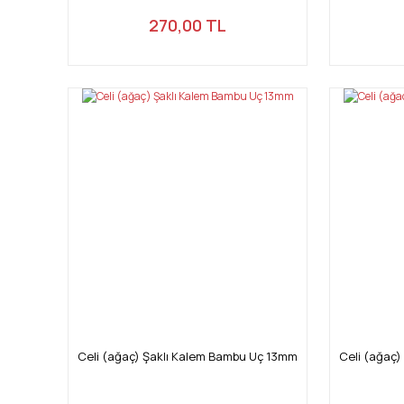
270,00 TL
Celi (ağaç) Şaklı Kalem Bambu Uç 13mm
Celi (ağaç