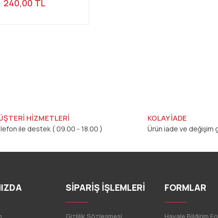
240,00 TL
ÜŞTERİ HİZMETLERİ
KOLAY İADE
lefon ile destek ( 09.00 - 18.00 )
Ürün iade ve değişim g
IZDA
SİPARİŞ İŞLEMLERİ
FORMLAR
n
Gizlilik Sözleşmesi
Havale Bildirim F