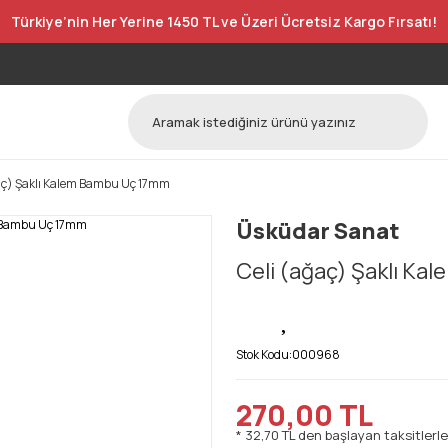
Türkiye’nin Her Yerine 1450 TL ve Üzeri Ücretsiz Kargo Fırsatı!
aç) Şaklı Kalem Bambu Uç 17mm
Üsküdar Sanat
Celi (ağaç) Şaklı K
Stok Kodu:
000968
270,00 TL
* 32,70 TL den başlayan taksitlerle