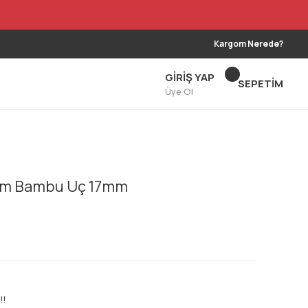
Kargom Nerede?
GİRİŞ YAP
SEPETİM
Üye Ol
alem Bambu Uç 17mm
!!