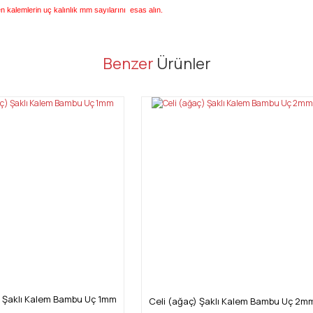
ken kalemlerin uç kalınlık mm sayılarını esas alın.
er konularda yetersiz gördüğünüz noktaları öneri formunu kullanarak tarafı
Benzer
Ürünler
Bu ürüne ilk yorumu siz yapın!
Yorum Yaz
Gönder
) Şaklı Kalem Bambu Uç 1mm
Celi (ağaç) Şaklı Kalem Bambu Uç 2m