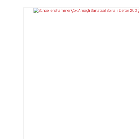
Ürün resmi kalitesiz, bozuk veya görüntülenemiyor.
Ürün açıklamasında eksik bilgiler bulunuyor.
Ürün bilgilerinde hatalar bulunuyor.
Ürün fiyatı diğer sitelerden daha pahalı.
Bu ürüne benzer farklı alternatifler olmalı.