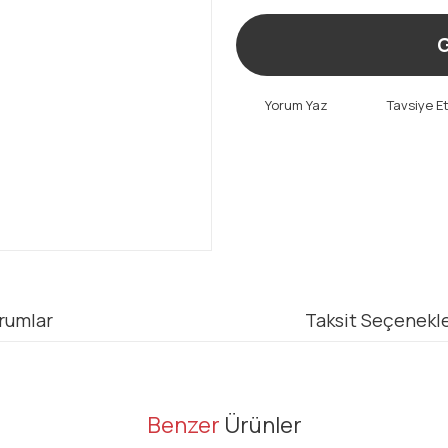
G
Yorum Yaz
Tavsiye E
rumlar
Taksit Seçenekle
er konularda yetersiz gördüğünüz noktaları öneri formunu kullanarak tarafı
Benzer
Ürünler
Bu ürüne ilk yorumu siz yapın!