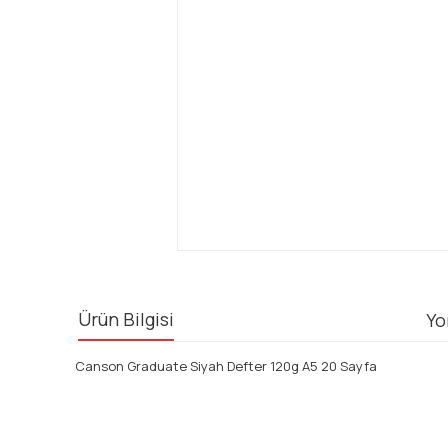
Ürün Bilgisi
Yo
Canson Graduate Siyah Defter 120g A5 20 Sayfa
Bu ürünün fiyat bilgisi, resim, ürün açıklamalarında ve diğ
Görüş ve önerileriniz için teşekkür ederiz.