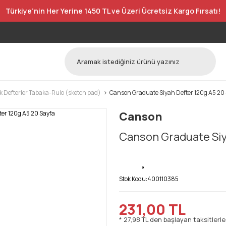
Türkiye’nin Her Yerine 1450 TL ve Üzeri Ücretsiz Kargo Fırsatı!
k Defterler Tabaka-Rulo (sketch pad)
Canson Graduate Siyah Defter 120g A5 20
Canson
Canson Graduate Siy
Stok Kodu:
400110385
231,00 TL
* 27,98 TL den başlayan taksitlerle