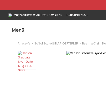
Müşteri Hizmetleri
0216 532 40 36
-
0505 098 73 56
Menü
Anasayfa
SANATSAL KAĞITLAR-DEFTERLER
Resim ve Çizim Blo