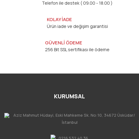
Telefon ile destek ( 09.00 - 18.00 )
KOLAY İADE
Ürün iade ve değişim garantisi
GÜVENLİ ÖDEME
256 Bit SSL sertifikası ile ödeme
KURUMSAL
Aziz Mahmut Hüdayi, Eski Mahkeme Sk. No:10, 34672 Üsküdar/
İstanbul
0216 532 40 36