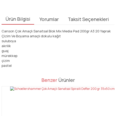
Ürün Bilgisi
Yorumlar
Taksit Seçenekleri
Canson Çok Amaçlı Sanatsal Blok Mix Media Pad 200gr A3 20 Yaprak
Çizim Ve Boyama amaçlı dokulu kağıt
suluboya
akrilik
guaj
mürekkep
çizim
pastel
Bu ürünün fiyat bilgisi, resim, ürün açıklamalarında ve diğer
Benzer
Ürünler
konularda yetersiz gördüğünüz noktaları öneri formunu kullanarak
Bu ürüne ilk yorumu siz yapın!
tarafımıza iletebilirsiniz.
Görüş ve önerileriniz için teşekkür ederiz.
Yorum Yaz
Ürün resmi kalitesiz, bozuk veya görüntülenemiyor.
Ürün açıklamasında eksik bilgiler bulunuyor.