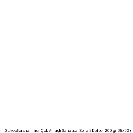
Ürün bilgilerinde hatalar bulunuyor.
Ürün fiyatı diğer sitelerden daha pahalı.
Bu ürüne benzer farklı alternatifler olmalı.
Gönder
Schoellershammer Çok Amaçlı Sanatsal Spiralli Defter 200 gr 35x50 c