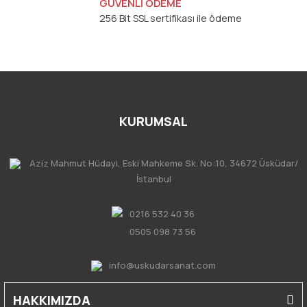
GÜVENLİ ÖDEME
256 Bit SSL sertifikası ile ödeme
KURUMSAL
Aziz Mahmut Hüdayi, Eski Mahkeme Sk. No:10, 34672 Üsküdar/
İstanbul
0216 532 40 36
0505 098 73 56
info@uskudarsanat.com
HAKKIMIZDA