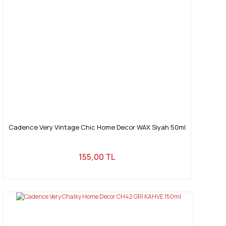
Ürün fiyatı diğer sitelerden daha pahalı.
Bu ürüne benzer farklı alternatifler olmalı.
Gönder
Cadence Very Vintage Chic Home Decor WAX Siyah 50ml
155,00 TL