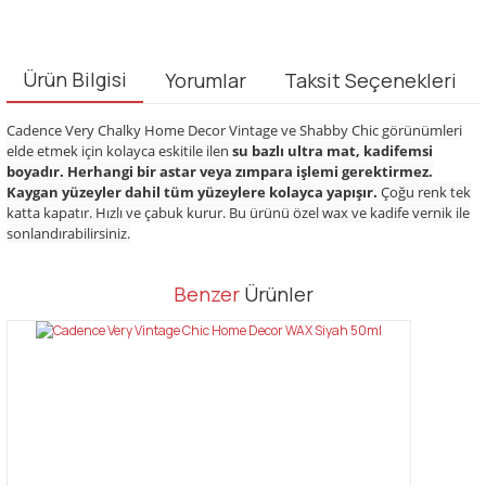
Ürün Bilgisi
Yorumlar
Taksit Seçenekleri
Cadence Very Chalky Home Decor Vintage ve Shabby Chic görünümleri
elde etmek için kolayca eskitile ilen
su bazlı ultra mat, kadifemsi
boyadır. Herhangi bir astar veya zımpara işlemi gerektirmez.
Kaygan yüzeyler dahil tüm yüzeylere kolayca yapışır.
Çoğu renk tek
katta kapatır. Hızlı ve çabuk kurur. Bu ürünü özel wax ve kadife vernik ile
sonlandırabilirsiniz.
Bu ürünün fiyat bilgisi, resim, ürün açıklamalarında ve diğer
Benzer
Ürünler
konularda yetersiz gördüğünüz noktaları öneri formunu kullanarak
Bu ürüne ilk yorumu siz yapın!
tarafımıza iletebilirsiniz.
Görüş ve önerileriniz için teşekkür ederiz.
Yorum Yaz
Ürün resmi kalitesiz, bozuk veya görüntülenemiyor.
Ürün açıklamasında eksik bilgiler bulunuyor.
Ürün bilgilerinde hatalar bulunuyor.