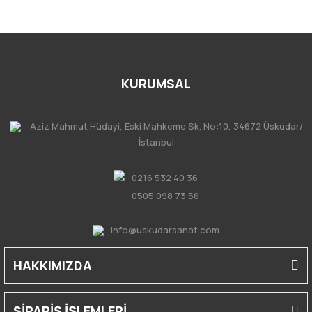
KURUMSAL
Aziz Mahmut Hüdayi, Eski Mahkeme Sk. No:10, 34672 Üsküdar/
İstanbul
0216 532 40 36
0505 098 73 56
info@uskudarsanat.com
HAKKIMIZDA
SİPARİŞ İŞLEMLERİ