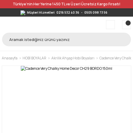
Türkiye’nin Her Yerine 1450 TL ve Üzeri Ücretsiz Kargo Fırsatı!
Müşteri Hizmetleri
0216 532 40 36
-
0505 098 73 56
Anasayfa
HOBİ BOYALAR
Akrilik Ahşap Hobi Boyaları
Cadence Very Chalky