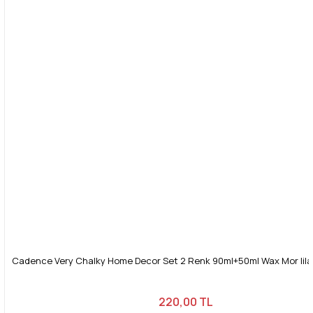
Cadence Very Chalky Home Decor Set 2 Renk 90ml+50ml Wax Mor lila
220,00 TL