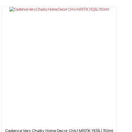
Cadence Very Chalky Home Decor CH41 MİSTİK YEŞİLİ 150ml