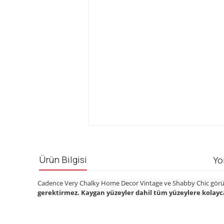
Ürün Bilgisi
Yo
Cadence Very Chalky Home Decor Vintage ve Shabby Chic görünü
gerektirmez. Kaygan yüzeyler dahil tüm yüzeylere kolayca
Bu ürünün fiyat bilgisi, resim, ürün açıklamalarında ve diğ