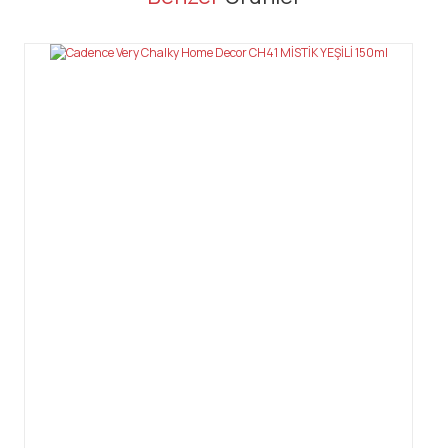
Bu ürüne ilk yorumu siz yapın!
Yorum Yaz
Gönder