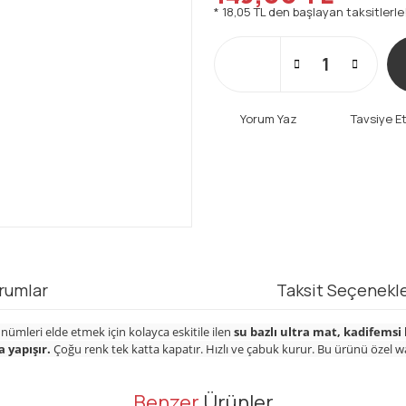
* 18,05 TL den başlayan taksitlerle
Yorum Yaz
Tavsiye E
rumlar
Taksit Seçenekle
mleri elde etmek için kolayca eskitile ilen
su bazlı ultra mat, kadifemsi
 yapışır.
Çoğu renk tek katta kapatır. Hızlı ve çabuk kurur. Bu ürünü özel wax
er konularda yetersiz gördüğünüz noktaları öneri formunu kullanarak tarafı
Benzer
Ürünler