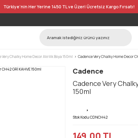
Türkiye’nin Her Yerine 1450 TL ve Üzeri Ücretsiz Kargo Fırsatı!
 Very Chalky Home Decor Akrilik Boya 150ml
Cadence Very Chalky Home Decor 
Cadence
Cadence Very Chalk
150ml
Stok Kodu:
CDNCH42
149,00 TL