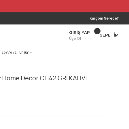
Kargom Nerede?
GİRİŞ YAP
SEPETİM
Üye Ol
CH42 GRİ KAHVE 150ml
y Home Decor CH42 GRİ KAHVE