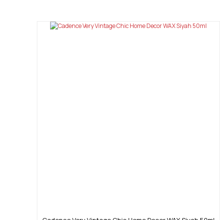
Görüş ve önerileriniz için teşekkür ederiz.
Ürün resmi kalitesiz, bozuk veya görüntülenemiyor.
Ürün açıklamasında eksik bilgiler bulunuyor.
Ürün bilgilerinde hatalar bulunuyor.
Ürün fiyatı diğer sitelerden daha pahalı.
Bu ürüne benzer farklı alternatifler olmalı.
Cadence Very Vintage Chic Home Decor WAX Siyah 50ml