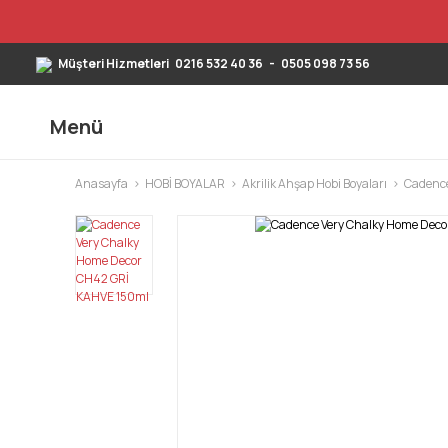
Müşteri Hizmetleri
0216 532 40 36
-
0505 098 73 56
Menü
Anasayfa
HOBİ BOYALAR
Akrilik Ahşap Hobi Boyaları
Cadence