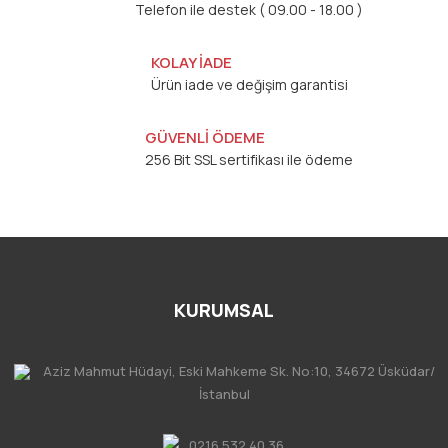
Telefon ile destek ( 09.00 - 18.00 )
KOLAY İADE
Ürün iade ve değişim garantisi
GÜVENLİ ÖDEME
256 Bit SSL sertifikası ile ödeme
KURUMSAL
Aziz Mahmut Hüdayi, Eski Mahkeme Sk. No:10, 34672 Üsküdar/
İstanbul
0216 532 40 36