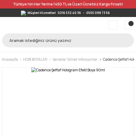
Türkiye’nin Her Yerine 1450 TL ve Üzeri Ücretsiz Kargo Fırsatı!
Müşteri Hizmetleri
0216 532 40 36
-
0505 098 73 56
Anasayfa
HOBİ BOYALAR
Varaklar Simler Miksiyonlar
Cadence Şeffaf Hol