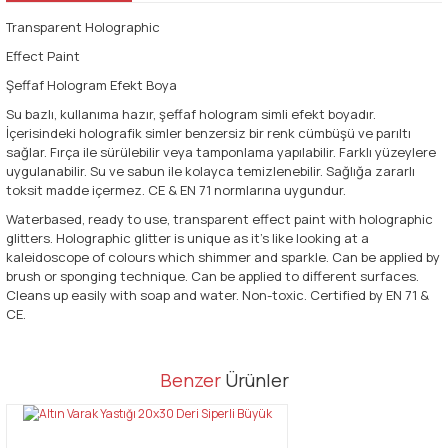
Transparent Holographic
Effect Paint
Şeffaf Hologram Efekt Boya
Su bazlı, kullanıma hazır, şeffaf hologram simli efekt boyadır.
İçerisindeki holografik simler benzersiz bir renk cümbüşü ve parıltı
sağlar. Fırça ile sürülebilir veya tamponlama yapılabilir. Farklı yüzeylere
uygulanabilir. Su ve sabun ile kolayca temizlenebilir. Sağlığa zararlı
toksit madde içermez. CE & EN 71 normlarına uygundur.
Waterbased, ready to use, transparent effect paint with holographic
glitters. Holographic glitter is unique as it's like looking at a
kaleidoscope of colours which shimmer and sparkle. Can be applied by
brush or sponging technique. Can be applied to different surfaces.
Cleans up easily with soap and water. Non-toxic. Certified by EN 71 &
CE.
Bu ürünün fiyat bilgisi, resim, ürün açıklamalarında ve diğer
Benzer
Ürünler
konularda yetersiz gördüğünüz noktaları öneri formunu kullanarak
Bu ürüne ilk yorumu siz yapın!
tarafımıza iletebilirsiniz.
Görüş ve önerileriniz için teşekkür ederiz.