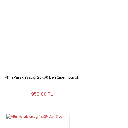
Yorum Yaz
Ürün resmi kalitesiz, bozuk veya görüntülenemiyor.
Ürün açıklamasında eksik bilgiler bulunuyor.
Ürün bilgilerinde hatalar bulunuyor.
Ürün fiyatı diğer sitelerden daha pahalı.
Bu ürüne benzer farklı alternatifler olmalı.
Altın Varak Yastığı 20x30 Deri Siperli Büyük
Gönder
950,00 TL