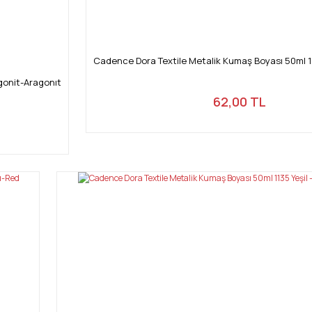
Cadence Dora Textile Metalik Kumaş Boyası 50ml 113
gonit-Aragonıt
62,00 TL