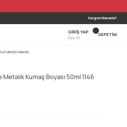
Kargom Nerede?
GİRİŞ YAP
SEPETİM
Üye Ol
1146 Mentol-Mentol
e Metalik Kumaş Boyası 50ml 1146