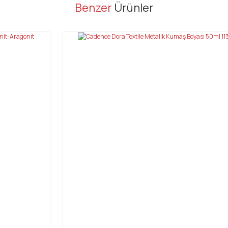
er konularda yetersiz gördüğünüz noktaları öneri formunu kullanarak tarafı
Benzer
Ürünler
Bu ürüne ilk yorumu siz yapın!
Yorum Yaz
Gönder