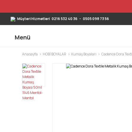
Müşteri Hizmetleri
0216 532 40 36
-
0505 098 73 56
Menü
Anasayfa
HOBİ BOYALAR
Kumaş Boyaları
Cadence Dora Texti