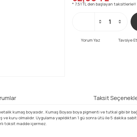
* 7,51 TL den başlayan taksitlerle!!
Yorum Yaz
Tavsiye E
rumlar
Taksit Seçenekle
 metalik kumaş boyasıdır.. Kumaş Boyası boya pigmenti ve tutkal gibi bir bağ
 ve kuru olmalıdır. Uygulama yapıldıktan 1 gü sonra ütü ile 5 dakika sabitl
arlı toksit madde içermez.