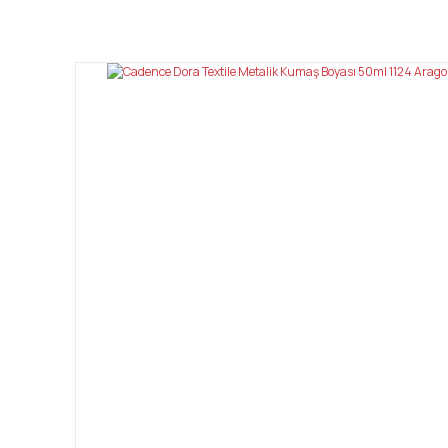
Bu ürünün fiyat bilgisi, resim, ürün açıklamalarında ve diğ
Görüş ve önerileriniz için teşekkür ederiz.
Ürün resmi kalitesiz, bozuk veya görüntülenemiyor.
Ürün açıklamasında eksik bilgiler bulunuyor.
Ürün bilgilerinde hatalar bulunuyor.
Ürün fiyatı diğer sitelerden daha pahalı.
Bu ürüne benzer farklı alternatifler olmalı.