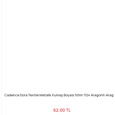
Ürün bilgilerinde hatalar bulunuyor.
Ürün fiyatı diğer sitelerden daha pahalı.
Bu ürüne benzer farklı alternatifler olmalı.
Gönder
Cadence Dora Textile Metalik Kumaş Boyası 50ml 1124 Aragonit-Arago
62,00 TL