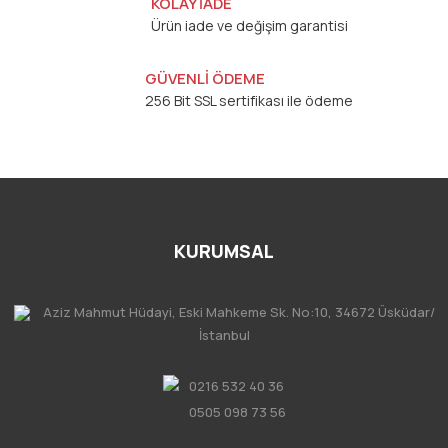
KOLAY İADE
Ürün iade ve değişim garantisi
GÜVENLİ ÖDEME
256 Bit SSL sertifikası ile ödeme
KURUMSAL
Aziz Mahmut Hüdayi, Eski Mahkeme Sk. No:10, 34672 Üsküdar/
İstanbul
0216 532 40 36
0505 098 73 56