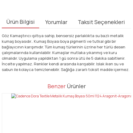
Ürün Bilgisi
Yorumlar
Taksit Seçenekleri
Göz Kamaştırıcı ışıltıya sahip, bensersiz parlaklıkta su bazlı metalik
kumaş boyasıdır.. Kumaş Boyası boya pigmenti ve tutkal gibi bir
bağlayıcının karışımıdır. Tüm kumaş türlerinin üzrine her türlü desen
çalışmalarında kullanılabilir. Kumaşlar mutlaka yıkanmış ve kuru
olmalıdır. Uygulama yapıldıktan 1 gü sonra ütü ile 5 dakika sabitlenir.
İncelte yapılmaz. Renkler kendi arasında karışabilir. Islak iken su ve
sabun ile kolayca temizlenebilir. Sağlığa zararlı toksit madde içermez.
Bu ürünün fiyat bilgisi, resim, ürün açıklamalarında ve diğer
Benzer
Ürünler
konularda yetersiz gördüğünüz noktaları öneri formunu kullanarak
Bu ürüne ilk yorumu siz yapın!
tarafımıza iletebilirsiniz.
Görüş ve önerileriniz için teşekkür ederiz.
Yorum Yaz
Ürün resmi kalitesiz, bozuk veya görüntülenemiyor.
Ürün açıklamasında eksik bilgiler bulunuyor.