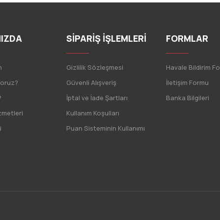
IZDA
SİPARİŞ İŞLEMLERİ
FORMLAR
n
Gizlilik Sözleşmesi
Havale Bildirim F
yoruz?
Güvenli Alışveriş
İletişim Formu
?
İptal ve İade Şartları
Banka Bilgileri
zmetleri
Kullanım Koşulları
i
Puan Sisteminin Kullanımı