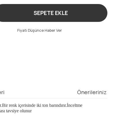
SEPETE EKLE
t
Fiyatı Düşünce Haber Ver
ri
Önerileriniz
ir renk içerisinde iki ton barındırır.İnceltme
ası tavsiye olunur
mıza iletebilirsiniz.