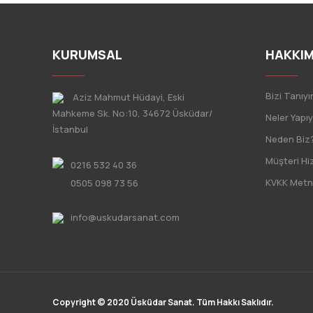
KURUMSAL
HAKKIM
Bizi Tanıyı
Aziz Mahmut Hüdayi, Eski
Mahkeme Sk. No:10, 34672 Üsküdar/
Neler Yapı
İstanbul
Neden Biz
Müşteri Hi
0216 532 40 36
KVKK Metn
0505 098 73 56
info@uskudarsanat.com
Copyright © 2020 Üsküdar Sanat. Tüm Hakkı Saklıdır.