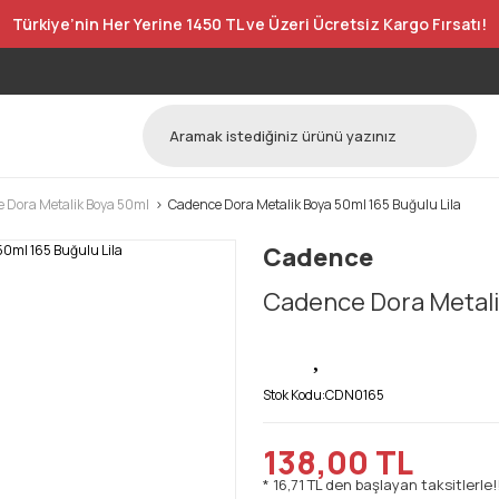
Türkiye’nin Her Yerine 1450 TL ve Üzeri Ücretsiz Kargo Fırsatı!
 Dora Metalik Boya 50ml
Cadence Dora Metalik Boya 50ml 165 Buğulu Lila
Cadence
Cadence Dora Metalik
Stok Kodu:
CDN0165
138,00 TL
* 16,71 TL den başlayan taksitlerle!