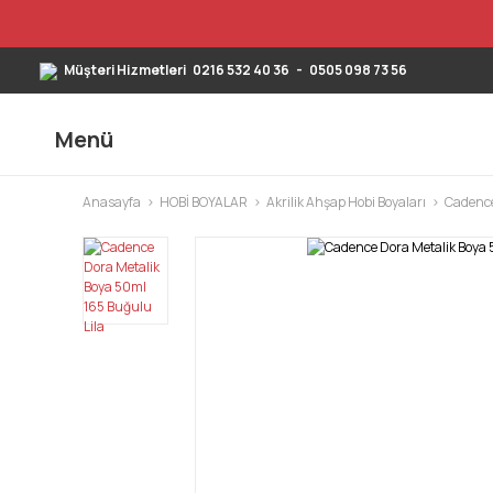
Müşteri Hizmetleri
0216 532 40 36
-
0505 098 73 56
Menü
Anasayfa
HOBİ BOYALAR
Akrilik Ahşap Hobi Boyaları
Cadence