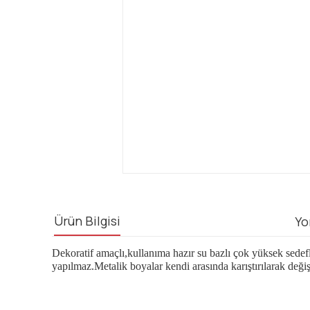
Ürün Bilgisi
Yo
Dekoratif amaçlı,kullanıma hazır su bazlı çok yüksek sedefl
yapılmaz.Metalik boyalar kendi arasında karıştırılarak değiş
Bu ürünün fiyat bilgisi, resim, ürün açıklamalarında ve diğ