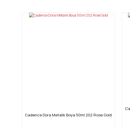
Görüş ve önerileriniz için teşekkür ederiz.
Ürün resmi kalitesiz, bozuk veya görüntülenemiyor.
Ürün açıklamasında eksik bilgiler bulunuyor.
Ürün bilgilerinde hatalar bulunuyor.
Ürün fiyatı diğer sitelerden daha pahalı.
Bu ürüne benzer farklı alternatifler olmalı.
Ca
Cadence Dora Metalik Boya 50ml 202 Rose Gold