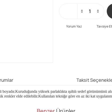
Yorum Yaz
Tavsiye E
rumlar
Taksit Seçenekle
i boyadır.Kuruduğunda yüksek parlaklıkta ışıltılı sedef görünümünü alır.B
ik renkler elde edilebilir.Kullanılan tekniğe göre en az iki kat uygulanm
er konularda yetersiz gördüğünüz noktaları öneri formunu kullanarak tarafı
Benzer
Ürünler