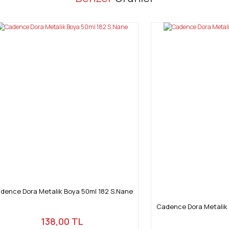
Bu ürüne ilk yorumu siz yapın!
Yorum Yaz
Gönder
dence Dora Metalik Boya 50ml 182 S.Nane
Cadence Dora Metalik 
138,00 TL