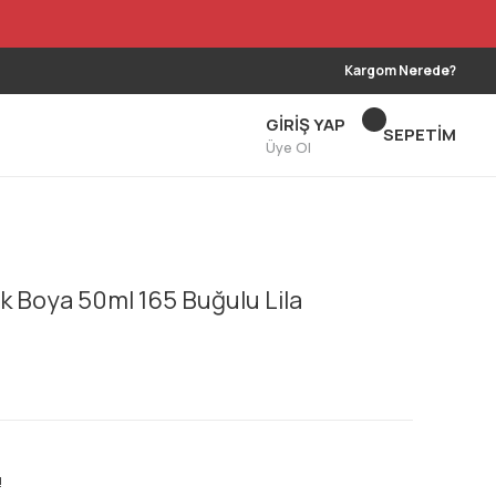
Kargom Nerede?
GİRİŞ YAP
SEPETİM
Üye Ol
 Boya 50ml 165 Buğulu Lila
!