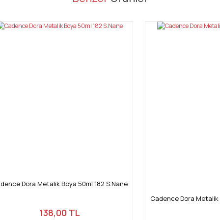
Bu ürüne ilk yorumu siz yapın!
Yorum Yaz
Gönder
dence Dora Metalik Boya 50ml 182 S.Nane
Cadence Dora Metalik 
138,00 TL