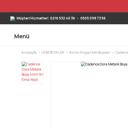
Müşteri Hizmetleri
0216 532 40 36
-
0505 098 73 56
Menü
Anasayfa
HOBİ BOYALAR
Akrilik Ahşap Hobi Boyaları
Cadence