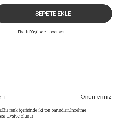
SEPETE EKLE
t
Fiyatı Düşünce Haber Ver
ri
Önerileriniz
ir renk içerisinde iki ton barındırır.İnceltme
ası tavsiye olunur
mıza iletebilirsiniz.