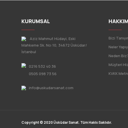
KURUMSAL
HAKKIM
Bizi Tanıyı
Aziz Mahmut Hüdayi, Eski
Mahkeme Sk. No:10, 34672 Üsküdar/
Neler Yapı
İstanbul
Neden Biz
Müşteri Hi
0216 532 40 36
KVKK Metn
0505 098 73 56
info@uskudarsanat.com
Copyright © 2020 Üsküdar Sanat. Tüm Hakkı Saklıdır.