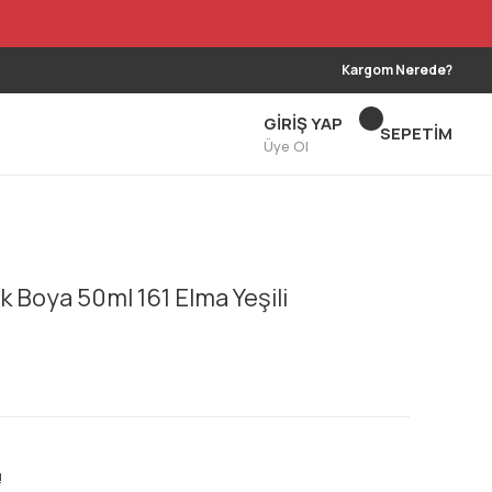
Kargom Nerede?
GİRİŞ YAP
SEPETİM
Üye Ol
 Boya 50ml 161 Elma Yeşili
!