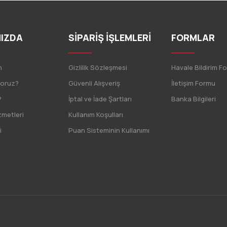
IZDA
SİPARİŞ İŞLEMLERİ
FORMLAR
n
Gizlilik Sözleşmesi
Havale Bildirim F
yoruz?
Güvenli Alışveriş
İletişim Formu
?
İptal ve İade Şartları
Banka Bilgileri
zmetleri
Kullanım Koşulları
i
Puan Sisteminin Kullanımı