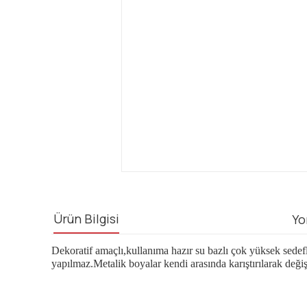
Ürün Bilgisi
Yo
Dekoratif amaçlı,kullanıma hazır su bazlı çok yüksek sedefl
yapılmaz.Metalik boyalar kendi arasında karıştırılarak değiş
Bu ürünün fiyat bilgisi, resim, ürün açıklamalarında ve diğ