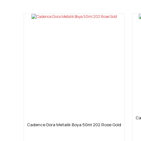
Görüş ve önerileriniz için teşekkür ederiz.
Ürün resmi kalitesiz, bozuk veya görüntülenemiyor.
Ürün açıklamasında eksik bilgiler bulunuyor.
Ürün bilgilerinde hatalar bulunuyor.
Ürün fiyatı diğer sitelerden daha pahalı.
Bu ürüne benzer farklı alternatifler olmalı.
Ca
Cadence Dora Metalik Boya 50ml 202 Rose Gold