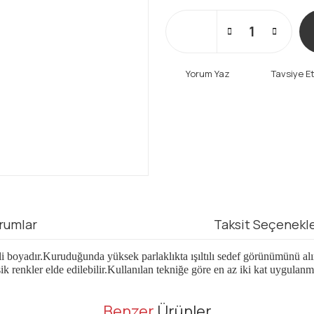
Yorum Yaz
Tavsiye E
rumlar
Taksit Seçenekle
i boyadır.Kuruduğunda yüksek parlaklıkta ışıltılı sedef görünümünü alır.B
ik renkler elde edilebilir.Kullanılan tekniğe göre en az iki kat uygulanm
er konularda yetersiz gördüğünüz noktaları öneri formunu kullanarak tarafı
Benzer
Ürünler