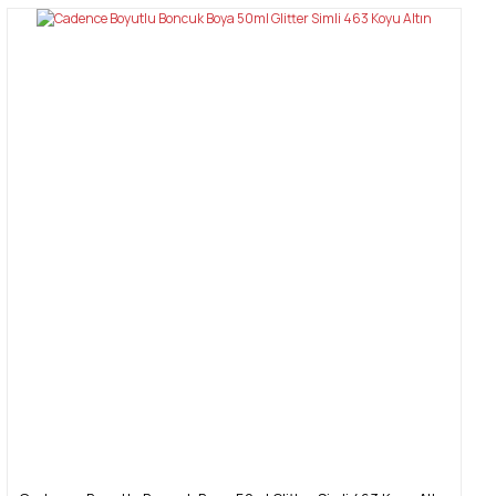
Bu ürüne ilk yorumu siz yapın!
tarafımıza iletebilirsiniz.
Görüş ve önerileriniz için teşekkür ederiz.
Yorum Yaz
Ürün resmi kalitesiz, bozuk veya görüntülenemiyor.
Ürün açıklamasında eksik bilgiler bulunuyor.
Ürün bilgilerinde hatalar bulunuyor.
Ürün fiyatı diğer sitelerden daha pahalı.
Bu ürüne benzer farklı alternatifler olmalı.
Gönder