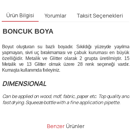
Ürün Bilgisi
Yorumlar
Taksit Seçenekleri
BONCUK BOYA
Boyut olu
ş
turan su bazl
ı
boyad
ı
r. S
ı
k
ı
ld
ığı
y
ü
zeyde yay
ı
lma
yapmayan, sivri u
ç
b
ı
rakmamas
ı
ve
ç
abuk kurumas
ı
en b
ü
y
ü
k
ö
zelli
ğ
idir. Metalik ve Glitter olarak 2 grupta
ü
retilmi
ş
tir.
15
Metalik ve 13 Glitter olmak
ü
zere 28 renk se
ç
ene
ğ
i vard
ı
r.
Kuma
ş
ta kullan
ı
mda fixleyiniz.
DIMENSIONAL
Can be applied on wood, mdf, fabric, paper etc. Top quality and
fast drying. Squeeze bottle
with a fine application pipette.
Bu ürünün fiyat bilgisi, resim, ürün açıklamalarında ve diğer
Benzer
Ürünler
konularda yetersiz gördüğünüz noktaları öneri formunu kullanarak