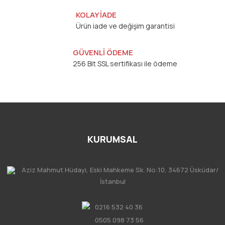
KOLAY İADE
Ürün iade ve değişim garantisi
GÜVENLİ ÖDEME
256 Bit SSL sertifikası ile ödeme
KURUMSAL
Aziz Mahmut Hüdayi, Eski Mahkeme Sk. No:10, 34672 Üsküdar/
İstanbul
0216 532 40 36
0505 098 73 56