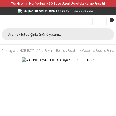
Türkiye’nin Her Yerine 1450 TL ve Üzeri Ücretsiz Kargo Fırsatı!
Müşteri Hizmetleri
0216 532 40 36
-
0505 098 73 56
Anasayfa
HOBİ BOYALAR
Boyutlu Boncuk Boyalar
Cadence Boyutlu Boncu