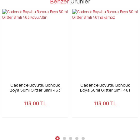
Benzer
Ürünler
konularda yetersiz gördüğünüz noktaları öneri formunu kullanarak
Bu ürüne ilk yorumu siz yapın!
tarafımıza iletebilirsiniz.
Görüş ve önerileriniz için teşekkür ederiz.
Yorum Yaz
Ürün resmi kalitesiz, bozuk veya görüntülenemiyor.
Ürün açıklamasında eksik bilgiler bulunuyor.
Ürün bilgilerinde hatalar bulunuyor.
Ürün fiyatı diğer sitelerden daha pahalı.
Bu ürüne benzer farklı alternatifler olmalı.
Cadence Boyutlu Boncuk
Cadence Boyutlu Boncuk
Boya 50ml Glitter Simli 463
Boya 50ml Glitter Simli 461
Koyu Altın
Yakamoz
113,00 TL
113,00 TL
Gönder