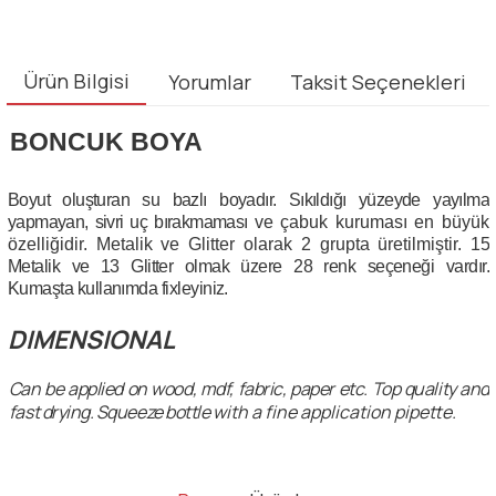
Ürün Bilgisi
Yorumlar
Taksit Seçenekleri
BONCUK BOYA
Boyut olu
ş
turan su bazl
ı
boyad
ı
r. S
ı
k
ı
ld
ığı
y
ü
zeyde yay
ı
lma
yapmayan, sivri u
ç
b
ı
rakmamas
ı
ve
ç
abuk kurumas
ı
en b
ü
y
ü
k
ö
zelli
ğ
idir. Metalik ve Glitter olarak 2 grupta
ü
retilmi
ş
tir.
15
Metalik ve 13 Glitter olmak
ü
zere 28 renk se
ç
ene
ğ
i vard
ı
r.
Kuma
ş
ta kullan
ı
mda fixleyiniz.
DIMENSIONAL
Can be applied on wood, mdf, fabric, paper etc. Top quality and
fast drying. Squeeze bottle
with a fine application pipette.
Bu ürünün fiyat bilgisi, resim, ürün açıklamalarında ve diğer