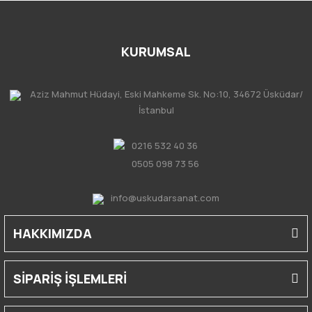
KURUMSAL
Aziz Mahmut Hüdayi, Eski Mahkeme Sk. No:10, 34672 Üsküdar/
İstanbul
0216 532 40 36
0505 098 73 56
info@uskudarsanat.com
HAKKIMIZDA
SİPARİŞ İŞLEMLERİ