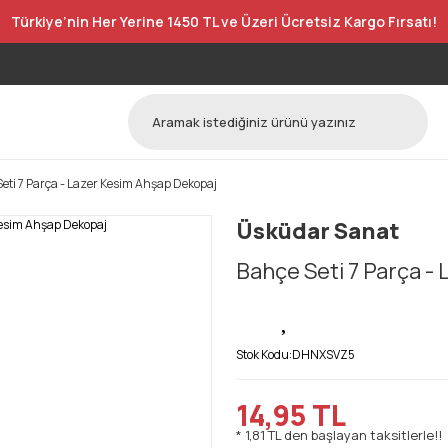
Türkiye’nin Her Yerine 1450 TL ve Üzeri Ücretsiz Kargo Fırsatı!
eti 7 Parça - Lazer Kesim Ahşap Dekopaj
Üsküdar Sanat
Bahçe Seti 7 Parça -
Stok Kodu:
DHNXSVZ5
14,95 TL
* 1,81 TL den başlayan taksitlerle!!