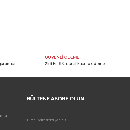
GÜVENLİ ÖDEME
arantisi
256 Bit SSL sertifikası ile ödeme
BÜLTENE ABONE OLUN
ormu