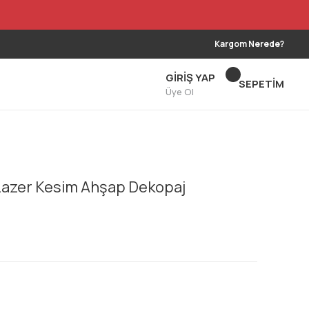
Kargom Nerede?
GİRİŞ YAP
SEPETİM
Üye Ol
 Lazer Kesim Ahşap Dekopaj