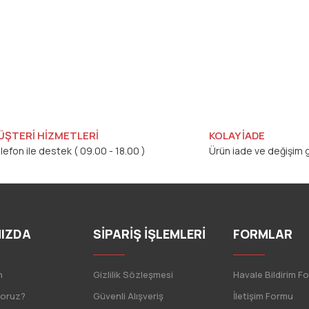
ÜŞTERİ HİZMETLERİ
KOLAY İADE
lefon ile destek ( 09.00 - 18.00 )
Ürün iade ve değişim g
IZDA
SİPARİŞ İŞLEMLERİ
FORMLAR
n
Gizlilik Sözleşmesi
Havale Bildirim F
yoruz?
Güvenli Alışveriş
İletişim Formu