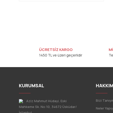
ÜCRETSİZ KARGO
M
1450 TL ve üzeri geçerlidir
Te
KURUMSAL
HAKKIM
Bizi Tanıyı
Aziz Mahmut Hüdayi, Eski
Mahkeme Sk. No:10, 34672 Üsküdar/
Neler Yapı
İstanbul