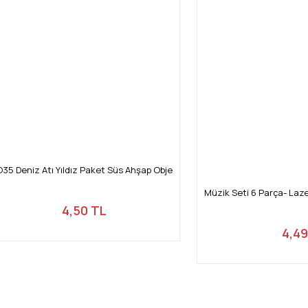
O35 Deniz Atı Yıldız Paket Süs Ahşap Obje
Müzik Seti 6 Parça- Laz
4,50 TL
4,49