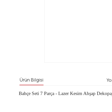
Ürün Bilgisi
Yo
Bahçe Seti 7 Parça - Lazer Kesim Ahşap Dekopa
Bu ürünün fiyat bilgisi, resim, ürün açıklamalarında ve diğ
Görüş ve önerileriniz için teşekkür ederiz.