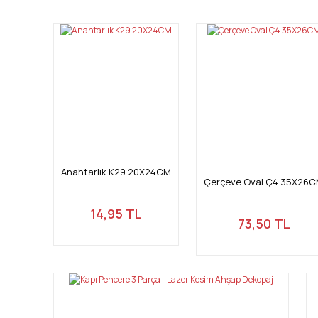
Ürün resmi kalitesiz, bozuk veya görüntülenemiyor.
Ürün açıklamasında eksik bilgiler bulunuyor.
Ürün bilgilerinde hatalar bulunuyor.
Ürün fiyatı diğer sitelerden daha pahalı.
Bu ürüne benzer farklı alternatifler olmalı.
Anahtarlık K29 20X24CM
Çerçeve Oval Ç4 35X26
14,95 TL
73,50 TL