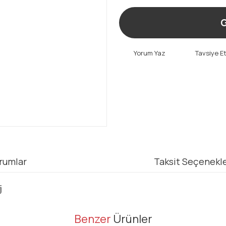
G
Yorum Yaz
Tavsiye E
rumlar
Taksit Seçenekle
j
er konularda yetersiz gördüğünüz noktaları öneri formunu kullanarak tarafı
Benzer
Ürünler