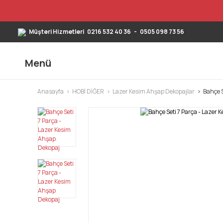
Müşteri Hizmetleri
0216 532 40 36
-
0505 098 73 56
Menü
Anasayfa
HOBİ DİĞER
Lazer Kesim Ahşap Dekopajlar
Bahçe S