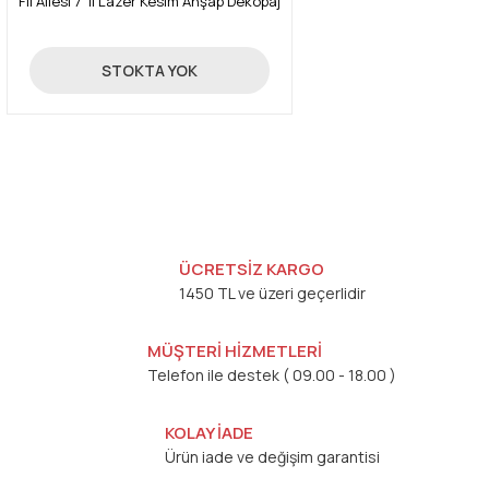
Fil Ailesi 7 'li Lazer Kesim Ahşap Dekopaj
22,42 TL
STOKTA YOK
ÜCRETSİZ KARGO
1450 TL ve üzeri geçerlidir
MÜŞTERİ HİZMETLERİ
Telefon ile destek ( 09.00 - 18.00 )
KOLAY İADE
Ürün iade ve değişim garantisi