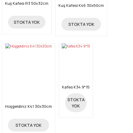
Kuş Kafesi R3 50x32cm
Kuş Kafesi K46 30x50cm
29,90 TL
STOKTA YOK
29,90 TL
STOKTA YOK
Kafes K34 9*15
STOKTA
8,97 TL
YOK
Hoşgeldiniz K41 30x30cm
22,42 TL
STOKTA YOK