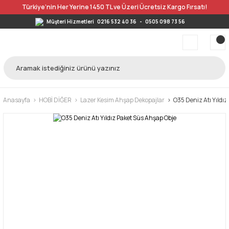
Türkiye’nin Her Yerine 1450 TL ve Üzeri Ücretsiz Kargo Fırsatı!
Müşteri Hizmetleri
0216 532 40 36
-
0505 098 73 56
Anasayfa
HOBİ DİĞER
Lazer Kesim Ahşap Dekopajlar
O35 Deniz Atı Yıldı