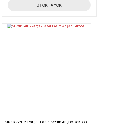
10,00 TL
STOKTA YOK
Müzik Seti 6 Parça- Lazer Kesim Ahşap Dekopaj