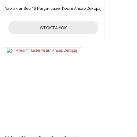
Yapraklar Seti 16 Parça- Lazer Kesim Ahşap Dekopaj
13,46 TL
STOKTA YOK