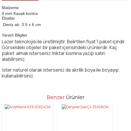
Malzeme
4 mm Kavak kontra
Ebatlar
Deniz atı: 3.5 x 6 cm
Yararlı Bilgiler
Lazer teknolojisi ile üretilmiştir. Belirtilen fiyat 1 paket içindir.
Görseldeki objeler bir paket içerisindeki ürünlerdir. Kaç
paket almak isterseniz miktar kısmına yazıp satın
alabilirsiniz.
İster naturel olarak isterseniz de akrilik boya ile boyayıp
kullanabilirsiniz.
Bu ürünün fiyat bilgisi, resim, ürün açıklamalarında ve diğer
Benzer
Ürünler
konularda yetersiz gördüğünüz noktaları öneri formunu kullanarak
Bu ürüne ilk yorumu siz yapın!
tarafımıza iletebilirsiniz.
Görüş ve önerileriniz için teşekkür ederiz.
Yorum Yaz
Ürün resmi kalitesiz, bozuk veya görüntülenemiyor.