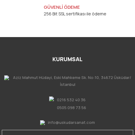
GÜVENLİ ÖDEME
256 Bit SSL sertifikası ile ödeme
KURUMSAL
Aziz Mahmut Hüdayi, Eski Mahkeme Sk. No:10, 34672 Üsküdar/
İstanbul
0216 532 40 36
0505 098 73 56
info@uskudarsanat.com