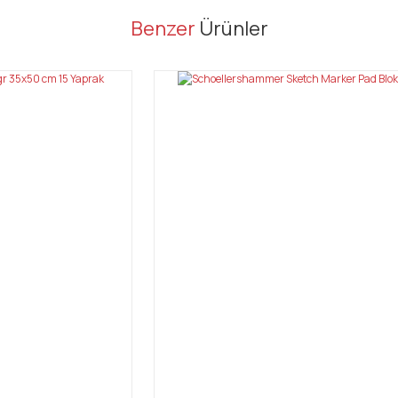
er konularda yetersiz gördüğünüz noktaları öneri formunu kullanarak tarafı
Benzer
Ürünler
Bu ürüne ilk yorumu siz yapın!
Yorum Yaz
Gönder