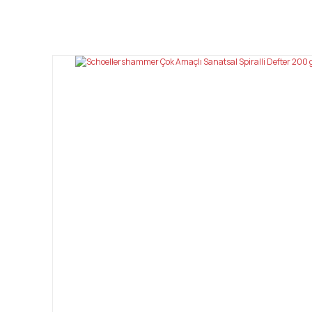
Bu ürünün fiyat bilgisi, resim, ürün açıklamalarında ve diğ
Görüş ve önerileriniz için teşekkür ederiz.
Ürün resmi kalitesiz, bozuk veya görüntülenemiyor.
Ürün açıklamasında eksik bilgiler bulunuyor.
Ürün bilgilerinde hatalar bulunuyor.
Ürün fiyatı diğer sitelerden daha pahalı.
Bu ürüne benzer farklı alternatifler olmalı.