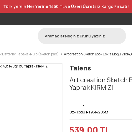
Türkiye’nin Her Yerine 1450 TL ve Üzeri Ücretsiz Kargo Fırsatı!
k Defterler Tabaka-Rulo (sketch pad)
Art creation Sketch Book Eskiz Bloğu 21x14
Talens
Art creation Sketch 
Yaprak KIRMIZI
Stok Kodu:
RT9314205M
539,00 TL