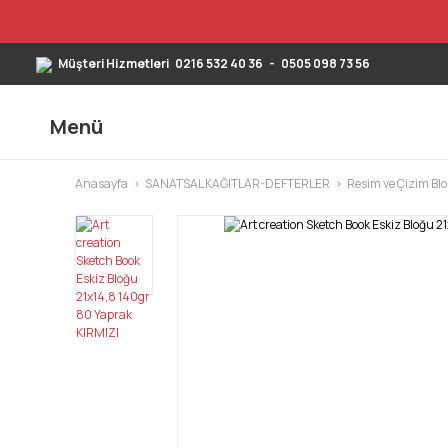
Müşteri Hizmetleri
0216 532 40 36
-
0505 098 73 56
Menü
Anasayfa
SANATSAL KAĞITLAR-DEFTERLER
Resim ve Çizim Blo