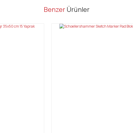
er konularda yetersiz gördüğünüz noktaları öneri formunu kullanarak tarafı
Benzer
Ürünler
Bu ürüne ilk yorumu siz yapın!
Yorum Yaz
Gönder