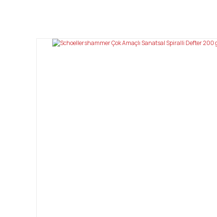
Bu ürünün fiyat bilgisi, resim, ürün açıklamalarında ve diğ
Görüş ve önerileriniz için teşekkür ederiz.
Ürün resmi kalitesiz, bozuk veya görüntülenemiyor.
Ürün açıklamasında eksik bilgiler bulunuyor.
Ürün bilgilerinde hatalar bulunuyor.
Ürün fiyatı diğer sitelerden daha pahalı.
Bu ürüne benzer farklı alternatifler olmalı.