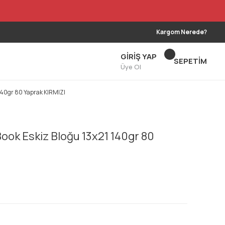
Kargom Nerede?
GİRİŞ YAP
SEPETİM
Üye Ol
 140gr 80 Yaprak KIRMIZI
Book Eskiz Bloğu 13x21 140gr 80