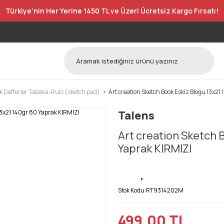
Türkiye’nin Her Yerine 1450 TL ve Üzeri Ücretsiz Kargo Fırsatı!
k Defterler Tabaka-Rulo (sketch pad)
Art creation Sketch Book Eskiz Bloğu 13x21
Talens
Art creation Sketch 
Yaprak KIRMIZI
Stok Kodu:
RT9314202M
499,00 TL