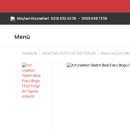
Müşteri Hizmetleri
0216 532 40 36
-
0505 098 73 56
Menü
Anasayfa
SANATSAL KAĞITLAR-DEFTERLER
Resim ve Çizim Blo