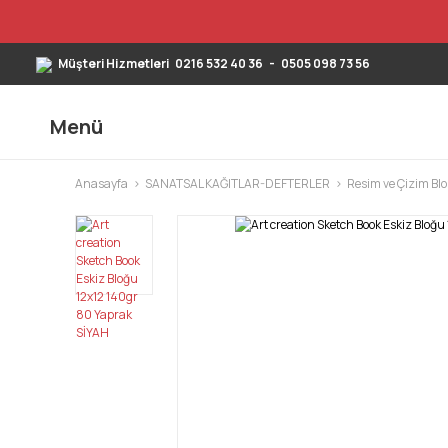
Müşteri Hizmetleri
0216 532 40 36
-
0505 098 73 56
Menü
Anasayfa
SANATSAL KAĞITLAR-DEFTERLER
Resim ve Çizim Blo