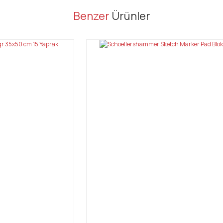
er konularda yetersiz gördüğünüz noktaları öneri formunu kullanarak tarafı
Benzer
Ürünler
Bu ürüne ilk yorumu siz yapın!
Yorum Yaz
Gönder