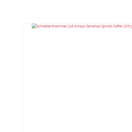
Bu ürünün fiyat bilgisi, resim, ürün açıklamalarında ve diğ
Görüş ve önerileriniz için teşekkür ederiz.
Ürün resmi kalitesiz, bozuk veya görüntülenemiyor.
Ürün açıklamasında eksik bilgiler bulunuyor.
Ürün bilgilerinde hatalar bulunuyor.
Ürün fiyatı diğer sitelerden daha pahalı.
Bu ürüne benzer farklı alternatifler olmalı.