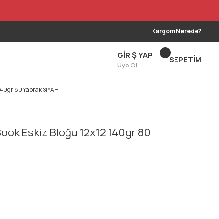
Kargom Nerede?
GİRİŞ YAP
SEPETİM
Üye Ol
 140gr 80 Yaprak SİYAH
Book Eskiz Bloğu 12x12 140gr 80