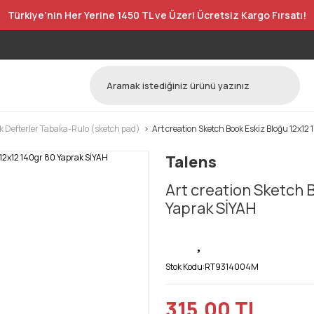
Türkiye’nin Her Yerine 1450 TL ve Üzeri Ücretsiz Kargo Fırsatı!
k Defterler Tabaka-Rulo (sketch pad)
Art creation Sketch Book Eskiz Bloğu 12x12
Talens
Art creation Sketch 
Yaprak SİYAH
Stok Kodu:
RT9314004M
315,00 TL